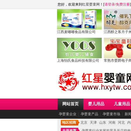
您好，欢迎来到
红星婴童网
！[
请登录
/
免费注册
]
江西麦嘟嘟食品有限公司
江西醇之客月子
上海怡氏食品科技有限公司
常熟市婴爵电子
网站首页
婴儿用品
儿童用品
孕婴童企业
┆
孕婴童产品
┆
孕婴童市场
┆
新
地区招商
北京
天津
山东
河南
河北
内
专题推荐
孕婴童行业发展前景及开店指南