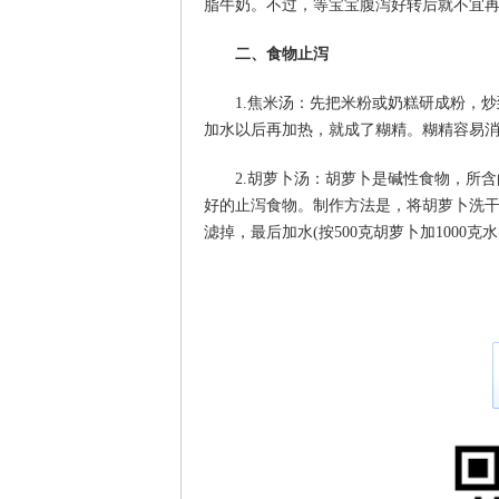
脂牛奶。不过，等宝宝腹泻好转后就不宜
二、食物止泻
1.焦米汤：先把米粉或奶糕研成粉，
加水以后再加热，就成了糊精。糊精容易
2.胡萝卜汤：胡萝卜是碱性食物，所
好的止泻食物。制作方法是，将胡萝卜洗
滤掉，最后加水(按500克胡萝卜加1000