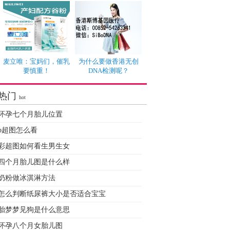
麦立唯：宝妈们，催乳
为什么要做香港无创
要慎重！
DNA检测呢？
热门
hot
怀孕七个月胎儿位置
b超图怎么看
彩超图如何看生男生女
四个月胎儿图是什么样
奶粉做冰淇淋方法
怎么判断纸尿裤大小是否适合宝宝
胎梦梦见狗是什么意思
怀孕八个月女胎儿图