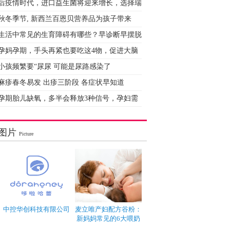
后疫情时代，进口益生菌将迎来增长，选择瑞
秋冬季节, 新西兰百恩贝营养品为孩子带来
生活中常见的生育障碍有哪些？早诊断早摆脱
孕妈孕期，手头再紧也要吃这4物，促进大脑
小孩频繁要“尿尿 可能是尿路感染了
麻疹春冬易发 出疹三阶段 各症状早知道
孕期胎儿缺氧，多半会释放3种信号，孕妇需
图片
Picture
中控华创科技有限公司
麦立唯产妇配方谷粉：
新妈妈常见的6大喂奶