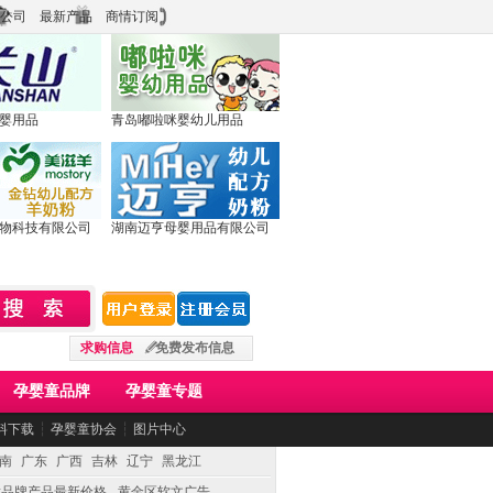
公司
最新产品
商情订阅
婴用品
青岛嘟啦咪婴幼儿用品
物科技有限公司
湖南迈亨母婴用品有限公司
求购信息
免费发布信息
孕婴童品牌
孕婴童专题
料下载
┆
孕婴童协会
┆
图片中心
南
广东
广西
吉林
辽宁
黑龙江
童品牌产品最新价格
黄金区软文广告