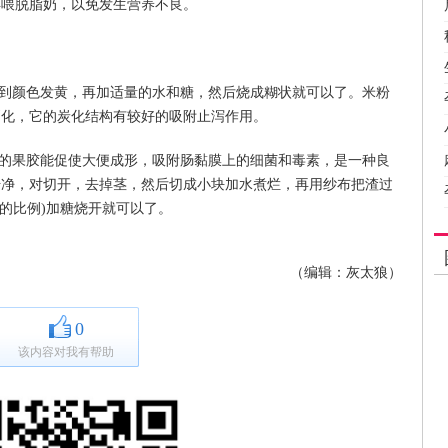
再喂脱脂奶，以免发生营养不良。
炒到颜色发黄，再加适量的水和糖，然后烧成糊状就可以了。米粉
消化，它的炭化结构有较好的吸附止泻作用。
含的果胶能促使大便成形，吸附肠黏膜上的细菌和毒素，是一种良
干净，对切开，去掉茎，然后切成小块加水煮烂，再用纱布把渣过
克水的比例)加糖烧开就可以了。
（编辑：灰太狼）
0
该内容对我有帮助