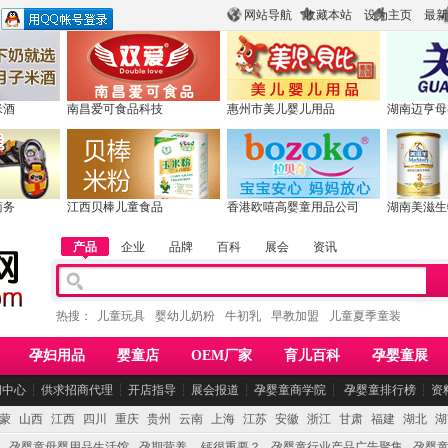
网站导航
收藏本站
设为主页
最新
米酒
南昌爱可食品科技
惠州市美儿婴儿用品
湖南迈亨母
商务
江西贝棒儿童食品
香港欧嘻高婴童用品公司
湖南美滋生
产品
企业
品牌
百科
展会
资讯
热搜：
儿童玩具
婴幼儿奶粉
牛初乳
早教加盟
儿童夏季童装
孕妇用品
婴童店
OEM厂家
育儿百科
孕婴童展
闻中心
┆
供求招商代理
┆
开店指导
┆
展会报道
┆
孕婴童商学院
┆
孕婴童排行榜
┆
资
蒙
山西
江西
四川
重庆
贵州
云南
上海
江苏
安徽
浙江
甘肃
福建
湖北
湖
孕婴童母婴用品生活馆
孕期营养 -- 钙很重要？
孕婴童行业产品广告聚集
孕婴