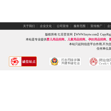
关于我们
┆
企业文化
┆
公司宣传
┆
服务范围
┆
宣传推广
┆
企
版权所有
红星婴童网
【WWW.hxytw.com】Copy
本站是专业提供
婴儿用品招商
、
儿童用品招商
、
孕妇用品招商
、
本站只起到信息平台作用,不为
任何单位