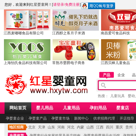
您好，欢迎来到
红星婴童网
！[
请登录
/
免费注册
]
江西麦嘟嘟食品有限公司
江西醇之客月子米酒
南昌爱可食品科技
上海怡氏食品科技有限公司
常熟市婴爵电子商务
江西贝棒儿童食品
产品
企业
品
热搜：
儿童玩具
婴幼
网站首页
婴儿用品
儿童用品
孕妇用品
婴童店
孕婴童企业
┆
孕婴童产品
┆
孕婴童市场
┆
新闻中心
┆
供求招商代理
┆
开店指导
地区招商
北京
天津
山东
河南
河北
内蒙
山西
江西
四川
重庆
贵州
专题推荐
孕婴童行业发展前景及开店指南
孕婴童母婴用品生活馆
孕期营养