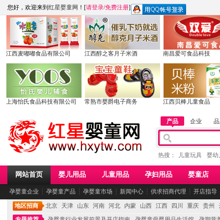
您好，欢迎来到
红星婴童网
！[
请登录
/
免费注册
]
江西麦嘟嘟食品有限公司
江西醇之客月子米酒
南昌爱可食品科技
上海怡氏食品科技有限公司
常熟市婴爵电子商务
江西贝棒儿童食品
产品
企业
品
热搜：
儿童玩具
婴幼
网站首页
婴儿用品
儿童用品
孕妇用品
婴童店
孕婴童企业
┆
孕婴童产品
┆
孕婴童市场
┆
新闻中心
┆
供求招商代理
┆
开店指导
地区招商
北京
天津
山东
河南
河北
内蒙
山西
江西
四川
重庆
贵州
专题推荐
孕婴童行业发展前景及开店指南
孕婴童母婴用品生活馆
孕期营养