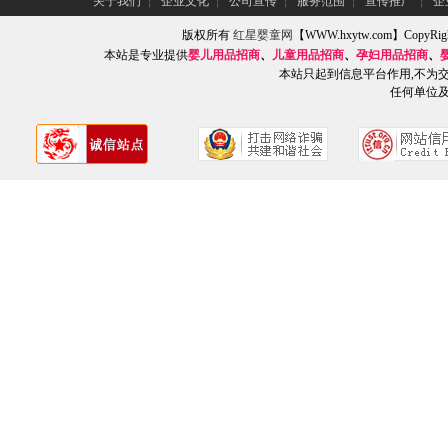
关于我们
┆
企业文化
┆
公司宣传
┆
服务范围
┆
宣传推广
┆
企
版权所有
红星婴童网
【WWW.hxytw.com】Copy
本站是专业提供
婴儿用品招商
、
儿童用品招商
、
孕妇用品招商
、
本站只起到信息平台作用,不为
任何单位