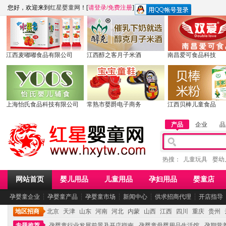
您好，欢迎来到
红星婴童网
！[
请登录
/
免费注册
]
江西麦嘟嘟食品有限公司
江西醇之客月子米酒
南昌爱可食品科技
上海怡氏食品科技有限公司
常熟市婴爵电子商务
江西贝棒儿童食品
产品
企业
品
热搜：
儿童玩具
婴幼
网站首页
婴儿用品
儿童用品
孕妇用品
婴童店
孕婴童企业
┆
孕婴童产品
┆
孕婴童市场
┆
新闻中心
┆
供求招商代理
┆
开店指导
地区招商
北京
天津
山东
河南
河北
内蒙
山西
江西
四川
重庆
贵州
专题推荐
孕婴童行业发展前景及开店指南
孕婴童母婴用品生活馆
孕期营养