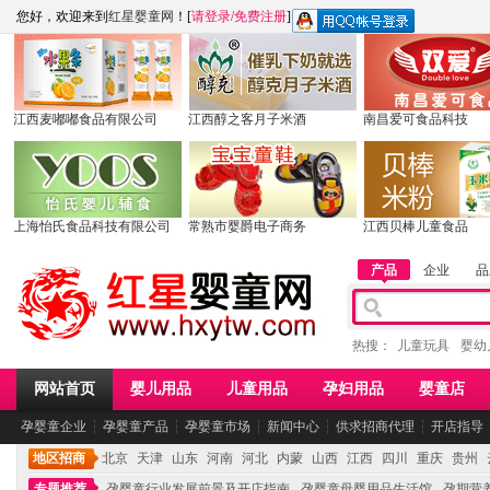
您好，欢迎来到
红星婴童网
！[
请登录
/
免费注册
]
江西麦嘟嘟食品有限公司
江西醇之客月子米酒
南昌爱可食品科技
上海怡氏食品科技有限公司
常熟市婴爵电子商务
江西贝棒儿童食品
产品
企业
品
热搜：
儿童玩具
婴幼
网站首页
婴儿用品
儿童用品
孕妇用品
婴童店
孕婴童企业
┆
孕婴童产品
┆
孕婴童市场
┆
新闻中心
┆
供求招商代理
┆
开店指导
地区招商
北京
天津
山东
河南
河北
内蒙
山西
江西
四川
重庆
贵州
专题推荐
孕婴童行业发展前景及开店指南
孕婴童母婴用品生活馆
孕期营养