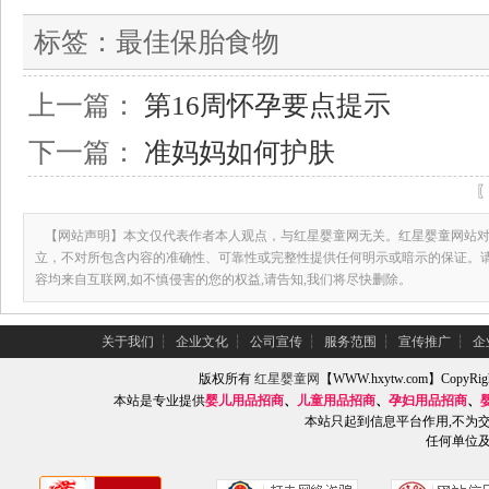
标签：
最佳保胎食物
上一篇：
第16周怀孕要点提示
下一篇：
准妈妈如何护肤
【网站声明】本文仅代表作者本人观点，与红星婴童网无关。红星婴童网站对
立，不对所包含内容的准确性、可靠性或完整性提供任何明示或暗示的保证。
容均来自互联网,如不慎侵害的您的权益,请告知,我们将尽快删除。
关于我们
┆
企业文化
┆
公司宣传
┆
服务范围
┆
宣传推广
┆
企
版权所有
红星婴童网
【WWW.hxytw.com】Copy
本站是专业提供
婴儿用品招商
、
儿童用品招商
、
孕妇用品招商
、
本站只起到信息平台作用,不为
任何单位