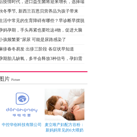
后疫情时代，进口益生菌将迎来增长，选择瑞
秋冬季节, 新西兰百恩贝营养品为孩子带来
生活中常见的生育障碍有哪些？早诊断早摆脱
孕妈孕期，手头再紧也要吃这4物，促进大脑
小孩频繁要“尿尿 可能是尿路感染了
麻疹春冬易发 出疹三阶段 各症状早知道
孕期胎儿缺氧，多半会释放3种信号，孕妇需
图片
Picture
中控华创科技有限公司
麦立唯产妇配方谷粉：
新妈妈常见的6大喂奶