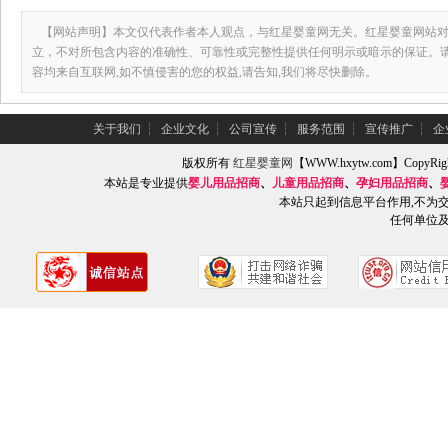
【网站声明】本文仅代表作者本人观点，与红星婴童网无关。红星婴童网站对
立，不对所包含内容的准确性、可靠性或完整性提供任何明示或暗示的保证。
容均来自互联网,如不慎侵害的您的权益,请告知,我们将尽快删除。
关于我们
┆
企业文化
┆
公司宣传
┆
服务范围
┆
宣传推广
┆
企
版权所有
红星婴童网
【WWW.hxytw.com】Copy
本站是专业提供
婴儿用品招商
、
儿童用品招商
、
孕妇用品招商
、
本站只起到信息平台作用,不为
任何单位