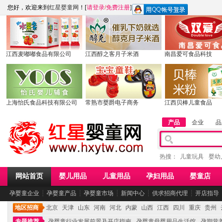
您好，欢迎来到
红星婴童网
！[
请登录
/
免费注册
]
江西麦嘟嘟食品有限公司
江西醇之客月子米酒
南昌爱可食品科技
上海怡氏食品科技有限公司
常熟市婴爵电子商务
江西贝棒儿童食品
产品
企业
品
热搜：
儿童玩具
婴幼
网站首页
婴儿用品
儿童用品
孕妇用品
婴童店
孕婴童企业
┆
孕婴童产品
┆
孕婴童市场
┆
新闻中心
┆
供求招商代理
┆
开店指导
地区招商
北京
天津
山东
河南
河北
内蒙
山西
江西
四川
重庆
贵州
专题推荐
孕婴童行业发展前景及开店指南
孕婴童母婴用品生活馆
孕期营养