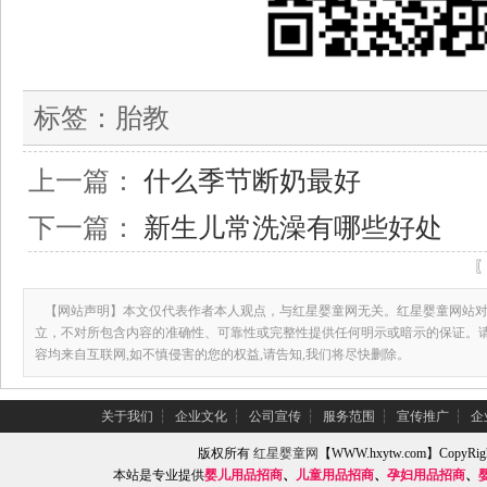
标签：
胎教
上一篇：
什么季节断奶最好
下一篇：
新生儿常洗澡有哪些好处
【网站声明】本文仅代表作者本人观点，与红星婴童网无关。红星婴童网站对
立，不对所包含内容的准确性、可靠性或完整性提供任何明示或暗示的保证。
容均来自互联网,如不慎侵害的您的权益,请告知,我们将尽快删除。
关于我们
┆
企业文化
┆
公司宣传
┆
服务范围
┆
宣传推广
┆
企
版权所有
红星婴童网
【WWW.hxytw.com】Copy
本站是专业提供
婴儿用品招商
、
儿童用品招商
、
孕妇用品招商
、