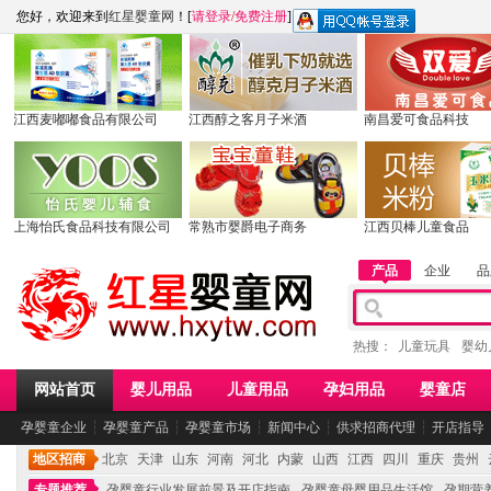
您好，欢迎来到
红星婴童网
！[
请登录
/
免费注册
]
江西麦嘟嘟食品有限公司
江西醇之客月子米酒
南昌爱可食品科技
上海怡氏食品科技有限公司
常熟市婴爵电子商务
江西贝棒儿童食品
产品
企业
品
热搜：
儿童玩具
婴幼
网站首页
婴儿用品
儿童用品
孕妇用品
婴童店
孕婴童企业
┆
孕婴童产品
┆
孕婴童市场
┆
新闻中心
┆
供求招商代理
┆
开店指导
地区招商
北京
天津
山东
河南
河北
内蒙
山西
江西
四川
重庆
贵州
专题推荐
孕婴童行业发展前景及开店指南
孕婴童母婴用品生活馆
孕期营养