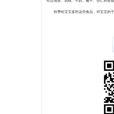
吃点海鱼、胡桃、牛奶、榛子、杏仁和香
秋季给宝宝多吃这些食品，对宝宝的