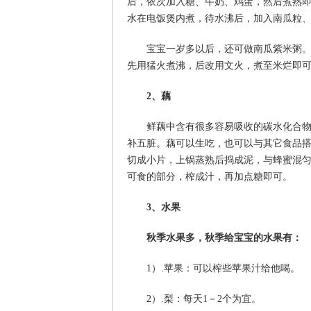
后，依次加入糖、牛奶、鸡蛋，然后煮熟
水在电饭煲内煮，待水沸后，加入南瓜粒
宝宝一岁多以后，还可做南瓜紫米粥
先用猛火煮沸，后改用文火，煮至米烂即
2、藕
鲜藕中含有很多容易吸收的碳水化合
补五脏。藕可以生吃，也可以与其它食品搭
切成小片，上锅蒸熟后捣成泥，与蜂蜜混匀
可食的部分，榨成汁，再加点糖即可。
3、水果
秋季水果多，秋季给宝宝的水果有：
1）.苹果：可以榨些苹果汁给他喝。
2）.梨：每天1－2个为宜。