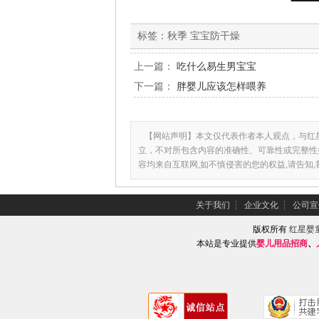
标签：
秋季 宝宝防干燥
上一篇：
吃什么易生男宝宝
下一篇：
胖婴儿应该怎样喂养
【网站声明】本文仅代表作者本人观点，与红
立，不对所包含内容的准确性、可靠性或完整性
容均来自互联网,如不慎侵害的您的权益,请告知
关于我们
┆
企业文化
┆
公司宣
版权所有
红星婴
本站是专业提供
婴儿用品招商
、