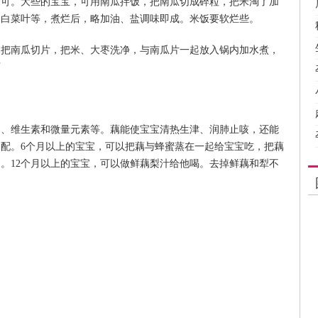
即可。大些的宝宝，可用南瓜拌饭，把南瓜切成碎粒，把米淘了加
、白菜叶等，煮烂后，略加油、盐调味即成。米饭要软烂些。
。把南瓜切片，把米、大枣洗净，与南瓜片一起放入锅内加水煮，
可
物、维生素和微量元素等。藕能使宝宝清热生津、润肺止咳，还能
配。6个月以上的宝宝，可以把藕与蜂蜜蒸在一起给宝宝吃，把藕
。12个月以上的宝宝，可以做鲜藕梨汁给他喝。去掉鲜藕和犁不