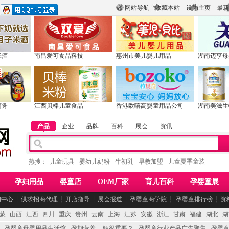
网站导航
收藏本站
设为主页
最新
米酒
南昌爱可食品科技
惠州市美儿婴儿用品
湖南迈亨母
商务
江西贝棒儿童食品
香港欧嘻高婴童用品公司
湖南美滋生
产品
企业
品牌
百科
展会
资讯
热搜：
儿童玩具
婴幼儿奶粉
牛初乳
早教加盟
儿童夏季童装
孕妇用品
婴童店
OEM厂家
育儿百科
孕婴童展
闻中心
┆
供求招商代理
┆
开店指导
┆
展会报道
┆
孕婴童商学院
┆
孕婴童排行榜
┆
资
蒙
山西
江西
四川
重庆
贵州
云南
上海
江苏
安徽
浙江
甘肃
福建
湖北
湖
孕婴童母婴用品生活馆
孕期营养 -- 钙很重要？
孕婴童行业产品广告聚集
孕婴