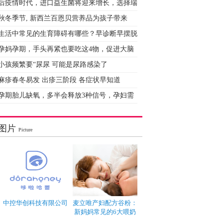
后疫情时代，进口益生菌将迎来增长，选择瑞
秋冬季节, 新西兰百恩贝营养品为孩子带来
生活中常见的生育障碍有哪些？早诊断早摆脱
孕妈孕期，手头再紧也要吃这4物，促进大脑
小孩频繁要“尿尿 可能是尿路感染了
麻疹春冬易发 出疹三阶段 各症状早知道
孕期胎儿缺氧，多半会释放3种信号，孕妇需
图片
Picture
中控华创科技有限公司
麦立唯产妇配方谷粉：
新妈妈常见的6大喂奶