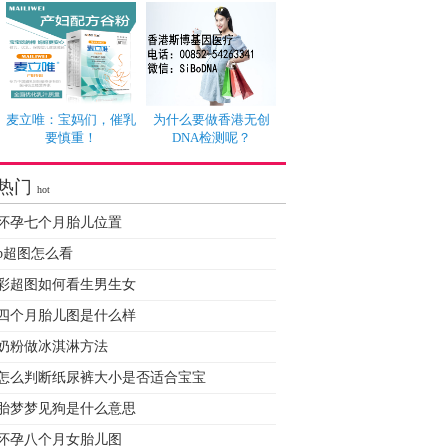
麦立唯：宝妈们，催乳
为什么要做香港无创
要慎重！
DNA检测呢？
热门
hot
怀孕七个月胎儿位置
b超图怎么看
彩超图如何看生男生女
四个月胎儿图是什么样
奶粉做冰淇淋方法
怎么判断纸尿裤大小是否适合宝宝
胎梦梦见狗是什么意思
怀孕八个月女胎儿图