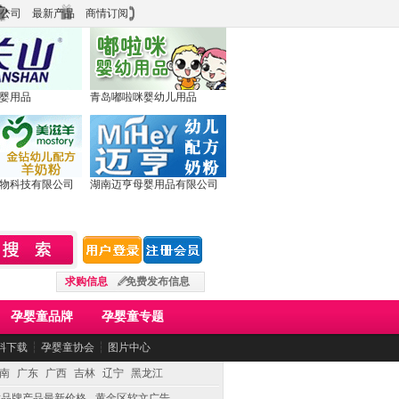
公司
最新产品
商情订阅
婴用品
青岛嘟啦咪婴幼儿用品
物科技有限公司
湖南迈亨母婴用品有限公司
求购信息
免费发布信息
孕婴童品牌
孕婴童专题
料下载
┆
孕婴童协会
┆
图片中心
南
广东
广西
吉林
辽宁
黑龙江
童品牌产品最新价格
黄金区软文广告