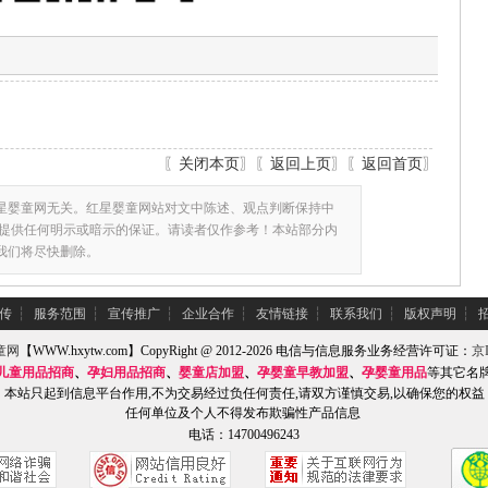
〖
关闭本页
〗〖
返回上页
〗〖
返回首页
〗
星婴童网无关。红星婴童网站对文中陈述、观点判断保持中
提供任何明示或暗示的保证。请读者仅作参考！本站部分内
,我们将尽快删除。
传
┆
服务范围
┆
宣传推广
┆
企业合作
┆
友情链接
┆
联系我们
┆
版权声明
┆
童网
【WWW.hxytw.com】CopyRight @ 2012-2026 电信与信息服务业务经营许可证：
京I
儿童用品招商
、
孕妇用品招商
、
婴童店加盟
、
孕婴童早教加盟
、
孕婴童用品
等其它名
本站只起到信息平台作用,不为交易经过负任何责任,请双方谨慎交易,以确保您的权益
任何单位及个人不得发布欺骗性产品信息
电话：14700496243