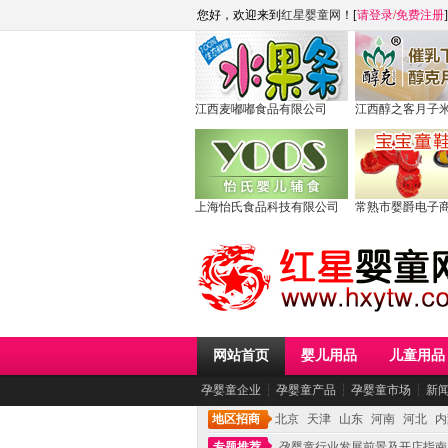
您好，欢迎来到
红星婴童网
！[
请登录
/
免费注册
]
江西麦嘟嘟食品有限公司
江西醇之客月子
上海怡氏食品科技有限公司
常熟市婴爵电子
网站首页
婴儿用品
儿童用品
孕婴童企业
┆
孕婴童产品
┆
孕婴童市场
┆
新
地区招商
北京
天津
山东
河南
河北
内
专题推荐
孕婴童行业发展前景及开店指南