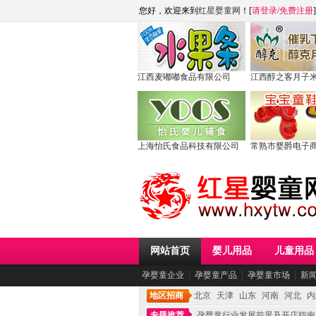
您好，欢迎来到
红星婴童网
！[
请登录
/
免费注册
]
江西麦嘟嘟食品有限公司
江西醇之客月子
上海怡氏食品科技有限公司
常熟市婴爵电子
网站首页
婴儿用品
儿童用品
孕婴童企业
┆
孕婴童产品
┆
孕婴童市场
┆
新
地区招商
北京
天津
山东
河南
河北
内
专题推荐
孕婴童行业发展前景及开店指南