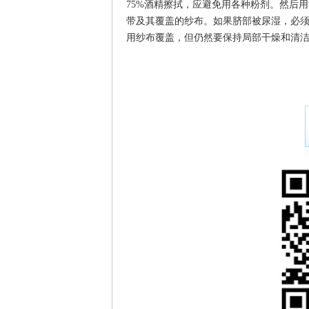
75%酒精擦拭，应避免用各种粉剂。然后
带及其覆盖的纱布。如果脐部被尿湿，必
用纱布覆盖，但仍然要保持局部干燥和清