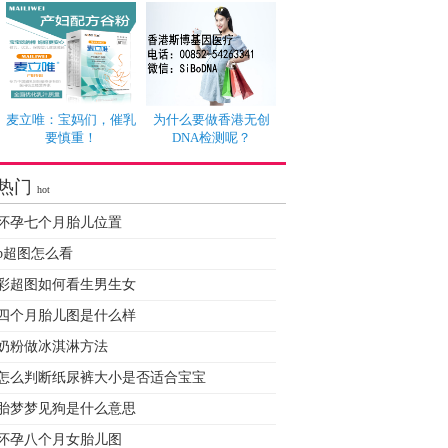
麦立唯：宝妈们，催乳
为什么要做香港无创
要慎重！
DNA检测呢？
热门
hot
怀孕七个月胎儿位置
b超图怎么看
彩超图如何看生男生女
四个月胎儿图是什么样
奶粉做冰淇淋方法
怎么判断纸尿裤大小是否适合宝宝
胎梦梦见狗是什么意思
怀孕八个月女胎儿图