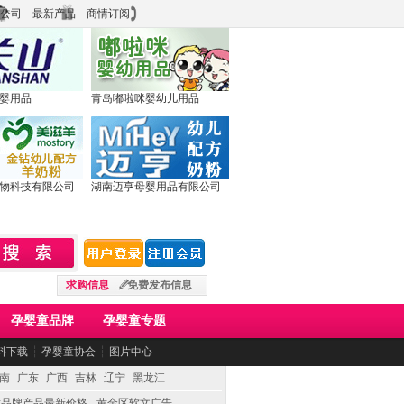
公司
最新产品
商情订阅
婴用品
青岛嘟啦咪婴幼儿用品
物科技有限公司
湖南迈亨母婴用品有限公司
求购信息
免费发布信息
孕婴童品牌
孕婴童专题
料下载
┆
孕婴童协会
┆
图片中心
南
广东
广西
吉林
辽宁
黑龙江
童品牌产品最新价格
黄金区软文广告