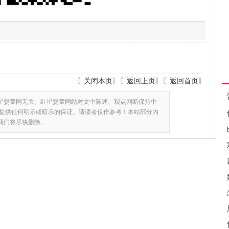
〖
关闭本页
〗〖
返回上页
〗〖
返回首页
〗
星婴童网无关。红星婴童网站对文中陈述、观点判断保持中
提供任何明示或暗示的保证。请读者仅作参考！本站部分内
,我们将尽快删除。