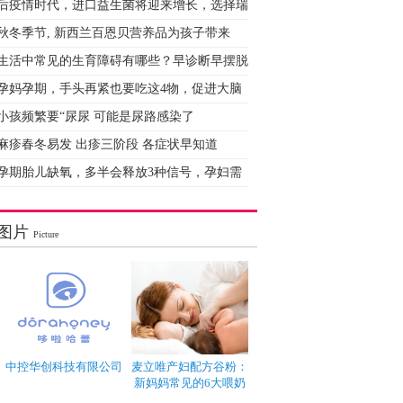
后疫情时代，进口益生菌将迎来增长，选择瑞
秋冬季节, 新西兰百恩贝营养品为孩子带来
生活中常见的生育障碍有哪些？早诊断早摆脱
孕妈孕期，手头再紧也要吃这4物，促进大脑
小孩频繁要“尿尿 可能是尿路感染了
麻疹春冬易发 出疹三阶段 各症状早知道
孕期胎儿缺氧，多半会释放3种信号，孕妇需
图片
Picture
中控华创科技有限公司
麦立唯产妇配方谷粉：
新妈妈常见的6大喂奶