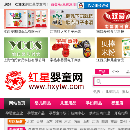
您好，欢迎来到
红星婴童网
！[
请登录
/
免费注册
]
江西麦嘟嘟食品有限公司
江西醇之客月子米酒
南昌爱可食品科技
上海怡氏食品科技有限公司
常熟市婴爵电子商务
江西贝棒儿童食品
产品
企业
品
热搜：
儿童玩具
婴幼
网站首页
婴儿用品
儿童用品
孕妇用品
婴童店
孕婴童企业
┆
孕婴童产品
┆
孕婴童市场
┆
新闻中心
┆
供求招商代理
┆
开店指导
地区招商
北京
天津
山东
河南
河北
内蒙
山西
江西
四川
重庆
贵州
专题推荐
孕婴童行业发展前景及开店指南
孕婴童母婴用品生活馆
孕期营养