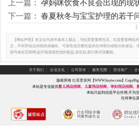
上一篇：
孕妈咪饮食不良会出现的现
下一篇：
春夏秋冬与宝宝护理的若干
【网站声明】本文仅代表作者本人观点，与红星婴童网无关。红星婴童网站对
立，不对所包含内容的准确性、可靠性或完整性提供任何明示或暗示的保证。
容均来自互联网,如不慎侵害的您的权益,请告知,我们将尽快删除。
关于我们
┆
企业文化
┆
公司宣传
┆
服务范围
┆
宣传推广
┆
企
版权所有
红星婴童网
【WWW.hxytw.com】Copy
本站是专业提供
婴儿用品招商
、
儿童用品招商
、
孕妇用品招商
、
本站只起到信息平台作用,不为
任何单位