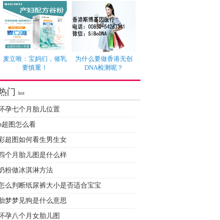
麦立唯：宝妈们，催乳
为什么要做香港无创
要慎重！
DNA检测呢？
热门
hot
怀孕七个月胎儿位置
b超图怎么看
彩超图如何看生男生女
四个月胎儿图是什么样
奶粉做冰淇淋方法
怎么判断纸尿裤大小是否适合宝宝
胎梦梦见狗是什么意思
怀孕八个月女胎儿图