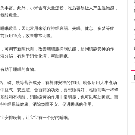
最为丰富。此外，小米含有大量淀粉，吃后容易让人产生温饱感，
色氨酸数量。
善睡眠质量，因此常用来治疗神经衰弱、失眠、健忘、多梦等症
前服用15克，效果非常明显。
素，可调节新陈代谢，改善脑细胞抑制机能，起到镇静安神的作
化液分泌，有利于消食化滞，帮助睡眠。
是有助于睡眠的食物。
钙、磷、铁等营养成分，有补脾安神的作用。晚饭后用大枣煮汤
补中益气、安五脏、合百药的功效，要想睡得好，临睡前喝一杯蜂
氨基酸和有机酸，消除疲劳的作用非常明显，也可以帮助睡眠。而
持神经系统健康、消除烦躁不安、促进睡眠的作用。
宝宝安排晚餐，让宝宝有一个好的睡眠。