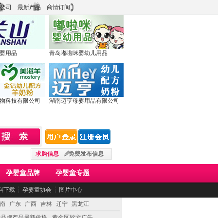
公司
最新产品
商情订阅
婴用品
青岛嘟啦咪婴幼儿用品
物科技有限公司
湖南迈亨母婴用品有限公司
求购信息
免费发布信息
孕婴童品牌
孕婴童专题
料下载
┆
孕婴童协会
┆
图片中心
南
广东
广西
吉林
辽宁
黑龙江
童品牌产品最新价格
黄金区软文广告