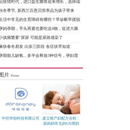
后疫情时代，进口益生菌将迎来增长，选择瑞
秋冬季节, 新西兰百恩贝营养品为孩子带来
生活中常见的生育障碍有哪些？早诊断早摆脱
孕妈孕期，手头再紧也要吃这4物，促进大脑
小孩频繁要“尿尿 可能是尿路感染了
麻疹春冬易发 出疹三阶段 各症状早知道
孕期胎儿缺氧，多半会释放3种信号，孕妇需
图片
Picture
中控华创科技有限公司
麦立唯产妇配方谷粉：
新妈妈常见的6大喂奶