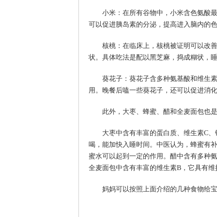
小米：在所有谷物中，小米含色氨酸
可以促进胰岛素的分泌，提高进入脑内的
核桃：在临床上，核桃被证明可以改
状。具体吃法是配以黑芝麻，捣成糊状，睡
葵花子：葵花子含多种氨基酸和维生
用。晚餐后嗑一些葵花子，还可以促进消
此外，大枣、蜂蜜、醋和全麦面包也
大枣中含有丰富的蛋白质、维生素C、
喝，能加快入睡时间。中医认为，蜂蜜有
蜜水可以起到一定的作用。醋中含有多种
全麦面包中含有丰富的维生素B，它具有维
妈妈可以按照上面介绍的几种食物给