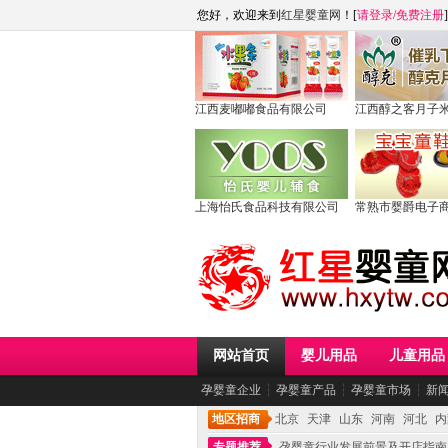
您好，欢迎来到
红星婴童网
！[
请登录
/
免费注册
]
江西麦嘟嘟食品有限公司
江西醇之客月子
上海怡氏食品科技有限公司
常熟市婴爵电子
网站首页
婴儿用品
儿童用品
孕婴童企业
┆
孕婴童产品
┆
孕婴童市场
┆
新
地区招商
北京
天津
山东
河南
河北
内
专题推荐
孕婴童行业发展前景及开店指南