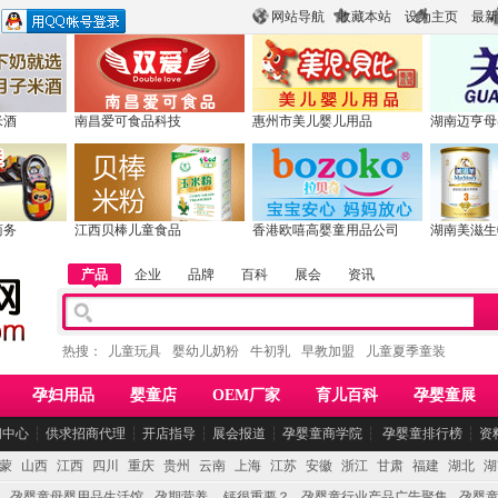
网站导航
收藏本站
设为主页
最新
米酒
南昌爱可食品科技
惠州市美儿婴儿用品
湖南迈亨母
商务
江西贝棒儿童食品
香港欧嘻高婴童用品公司
湖南美滋生
产品
企业
品牌
百科
展会
资讯
热搜：
儿童玩具
婴幼儿奶粉
牛初乳
早教加盟
儿童夏季童装
孕妇用品
婴童店
OEM厂家
育儿百科
孕婴童展
闻中心
┆
供求招商代理
┆
开店指导
┆
展会报道
┆
孕婴童商学院
┆
孕婴童排行榜
┆
资
蒙
山西
江西
四川
重庆
贵州
云南
上海
江苏
安徽
浙江
甘肃
福建
湖北
湖
孕婴童母婴用品生活馆
孕期营养 -- 钙很重要？
孕婴童行业产品广告聚集
孕婴