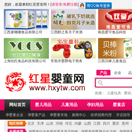
您好，欢迎来到
红星婴童网
！[
请登录
/
免费注册
]
江西麦嘟嘟食品有限公司
江西醇之客月子米酒
南昌爱可食品科技
上海怡氏食品科技有限公司
常熟市婴爵电子商务
江西贝棒儿童食品
产品
企业
品
热搜：
儿童玩具
婴幼
网站首页
婴儿用品
儿童用品
孕妇用品
婴童店
孕婴童企业
┆
孕婴童产品
┆
孕婴童市场
┆
新闻中心
┆
供求招商代理
┆
开店指导
地区招商
北京
天津
山东
河南
河北
内蒙
山西
江西
四川
重庆
贵州
专题推荐
孕婴童行业发展前景及开店指南
孕婴童母婴用品生活馆
孕期营养