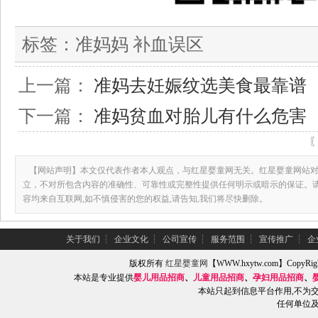
标签：
准妈妈 补血误区
上一篇：
准妈去妊娠纹选美食最靠谱
下一篇：
准妈贫血对胎儿有什么危害
【网站声明】本文仅代表作者本人观点，与红星婴童网无关。红星婴童网站对
立，不对所包含内容的准确性、可靠性或完整性提供任何明示或暗示的保证。
容均来自互联网,如不慎侵害的您的权益,请告知,我们将尽快删除。
关于我们
┆
企业文化
┆
公司宣传
┆
服务范围
┆
宣传推广
┆
企
版权所有
红星婴童网
【WWW.hxytw.com】Copy
本站是专业提供
婴儿用品招商
、
儿童用品招商
、
孕妇用品招商
、
本站只起到信息平台作用,不为
任何单位