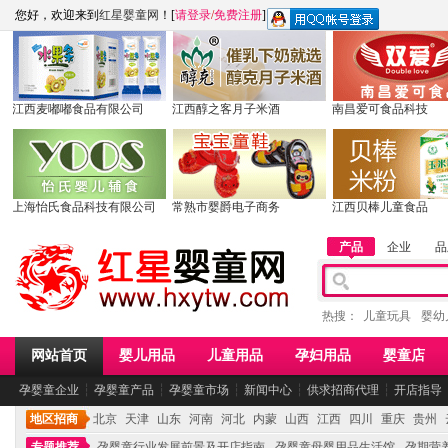
您好，欢迎来到
红星婴童网
！[
请登录
/
免费注册
]
江西麦嘟嘟食品有限公司
江西醇之客月子米酒
南昌爱可食品科技
上海怡氏食品科技有限公司
常熟市婴爵电子商务
江西贝棒儿童食品
产品
企业
品
热搜：
儿童玩具
婴幼
网站首页
婴儿用品
儿童用品
孕妇用品
婴童店
孕婴童企业
┆
孕婴童产品
┆
孕婴童市场
┆
新闻中心
┆
供求招商代理
┆
开店指导
地区招商
北京
天津
山东
河南
河北
内蒙
山西
江西
四川
重庆
贵州
专题推荐
孕婴童行业发展前景及开店指南
孕婴童母婴用品生活馆
孕期营养