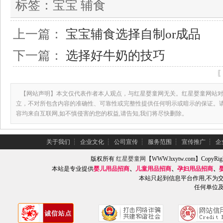
标签：
宝宝 辅食
上一篇：
宝宝辅食选择自制or成品
下一篇：
选择好牛奶的技巧
【网站声明】本文仅代表作者本人观点，与红星婴童网无关。红星婴童网站对
立，不对所包含内容的准确性、可靠性或完整性提供任何明示或暗示的保证。
容均来自互联网,如不慎侵害的您的权益,请告知,我们将尽快删除。
关于我们
┆
企业文化
┆
公司宣传
┆
服务范围
┆
宣传推广
┆
企
版权所有
红星婴童网
【WWW.hxytw.com】Copy
本站是专业提供
婴儿用品招商
、
儿童用品招商
、
孕妇用品招商
、
本站只起到信息平台作用,不为
任何单位