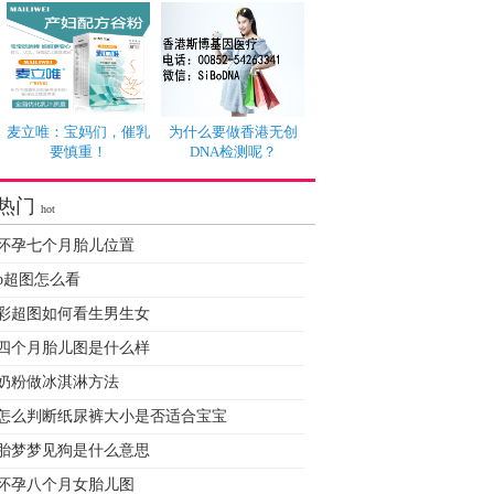
麦立唯：宝妈们，催乳
为什么要做香港无创
要慎重！
DNA检测呢？
热门
hot
怀孕七个月胎儿位置
b超图怎么看
彩超图如何看生男生女
四个月胎儿图是什么样
奶粉做冰淇淋方法
怎么判断纸尿裤大小是否适合宝宝
胎梦梦见狗是什么意思
怀孕八个月女胎儿图