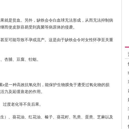
恶果就是贫血。另外，缺铁会令白血球无法形成，从而无法抑制病
，继而使皮肤容易受到真菌等病原体的侵袭。
，甚至可能导致不孕或流产。这是由于缺铁会令对女性怀孕至关重
豆、杏脯、豆腐、牡蛎。
素e是一种高效抗氧化剂，能保护生物膜免于遭受过氧化物的损
胞活力及延缓衰老的作用。
、过度老化等不良后果。
花生）、葵花油、红花油、榛子、葵花籽、乳类、蛋类、芝麻以及