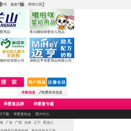
公司
最新产品
商情订阅
婴用品
青岛嘟啦咪婴幼儿用品
物科技有限公司
湖南迈亨母婴用品有限公司
求购信息
免费发布信息
孕婴童品牌
孕婴童专题
料下载
┆
孕婴童协会
┆
图片中心
南
广东
广西
吉林
辽宁
黑龙江
童品牌产品最新价格
黄金区软文广告