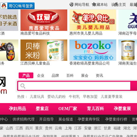
网站导航
收藏本站
设为主页
最新
米酒
南昌爱可食品科技
惠州市美儿婴儿用品
湖南迈亨母
商务
江西贝棒儿童食品
香港欧嘻高婴童用品公司
湖南美滋生
产品
企业
品牌
百科
展会
资讯
热搜：
儿童玩具
婴幼儿奶粉
牛初乳
早教加盟
儿童夏季童装
孕妇用品
婴童店
OEM厂家
育儿百科
孕婴童展
闻中心
┆
供求招商代理
┆
开店指导
┆
展会报道
┆
孕婴童商学院
┆
孕婴童排行榜
┆
资
蒙
山西
江西
四川
重庆
贵州
云南
上海
江苏
安徽
浙江
甘肃
福建
湖北
湖
孕婴童母婴用品生活馆
孕期营养 -- 钙很重要？
孕婴童行业产品广告聚集
孕婴