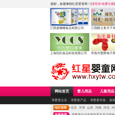
您好，欢迎来到
红星婴童网
！[
请登录
/
免费注册
]
江西麦嘟嘟食品有限公司
江西醇之客月子
上海怡氏食品科技有限公司
常熟市婴爵电子
网站首页
婴儿用品
儿童用品
孕婴童企业
┆
孕婴童产品
┆
孕婴童市场
┆
新
地区招商
北京
天津
山东
河南
河北
内
专题推荐
孕婴童行业发展前景及开店指南