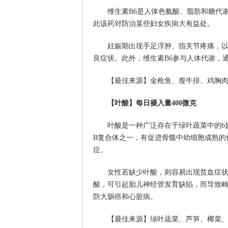
维生素B6是人体色氨酸、脂肪和糖代
此该药对防治某些妇女疾病大有益处。
妊娠期出现手足浮肿、指关节疼痛，以
良症状。此外，维生素B6参与人体代谢，
【最佳来源】金枪鱼、瘦牛排、鸡胸
【叶酸】每日摄入量400微克
叶酸是一种广泛存在于绿叶蔬菜中的b
B复合体之一，有促进骨髓中幼细胞成熟的
症。
女性若缺少叶酸，则容易出现贫血症状
酸，可引起胎儿神经管发育缺陷，而导致
防大肠癌和心脏病。
【最佳来源】绿叶蔬菜、芦笋、椰菜