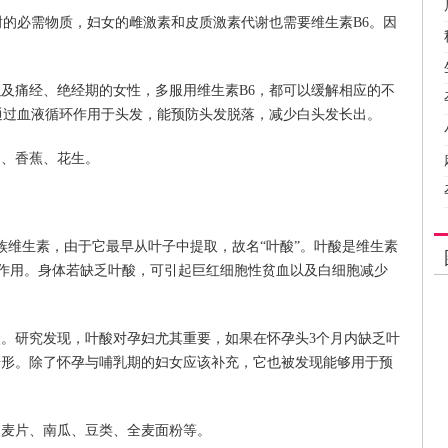
谢的必需物质，妇女的雌激素和皮质激素代谢也需要维生素B6。因
及痛经、绝经期的女性，多服用维生素B6，都可以缓解相应的不
通过血液循环作用于头发，能预防头发脱落，减少白头发长出。
肉、香蕉、花生。
族维生素，由于它最早从叶子中提取，故名“叶酸”。叶酸是维生素
作用。身体若缺乏叶酸，可引起巨红细胞性贫血以及白细胞减少
。研究发现，叶酸对孕妇尤其重要，如果在怀孕头3个月内缺乏叶
畸形。除了怀孕与哺乳期的妇女应该补充，它也被发现能够用于预
、麦片、南瓜、豆类、全麦面粉等。