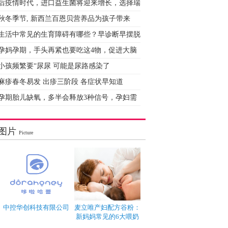
后疫情时代，进口益生菌将迎来增长，选择瑞
秋冬季节, 新西兰百恩贝营养品为孩子带来
生活中常见的生育障碍有哪些？早诊断早摆脱
孕妈孕期，手头再紧也要吃这4物，促进大脑
小孩频繁要“尿尿 可能是尿路感染了
麻疹春冬易发 出疹三阶段 各症状早知道
孕期胎儿缺氧，多半会释放3种信号，孕妇需
图片
Picture
中控华创科技有限公司
麦立唯产妇配方谷粉：
新妈妈常见的6大喂奶