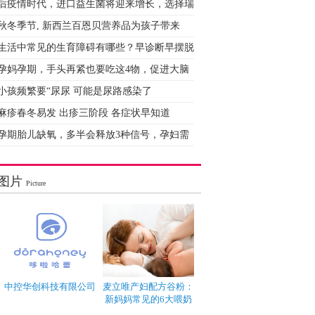
后疫情时代，进口益生菌将迎来增长，选择瑞
秋冬季节, 新西兰百恩贝营养品为孩子带来
生活中常见的生育障碍有哪些？早诊断早摆脱
孕妈孕期，手头再紧也要吃这4物，促进大脑
小孩频繁要“尿尿 可能是尿路感染了
麻疹春冬易发 出疹三阶段 各症状早知道
孕期胎儿缺氧，多半会释放3种信号，孕妇需
图片
Picture
中控华创科技有限公司
麦立唯产妇配方谷粉：
新妈妈常见的6大喂奶