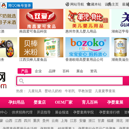
网站导航
收藏本站
设为主页
最新
米酒
南昌爱可食品科技
惠州市美儿婴儿用品
湖南迈亨母
商务
江西贝棒儿童食品
香港欧嘻高婴童用品公司
湖南美滋生
产品
企业
品牌
百科
展会
资讯
热搜：
儿童玩具
婴幼儿奶粉
牛初乳
早教加盟
儿童夏季童装
孕妇用品
婴童店
OEM厂家
育儿百科
孕婴童展
闻中心
┆
供求招商代理
┆
开店指导
┆
展会报道
┆
孕婴童商学院
┆
孕婴童排行榜
┆
资
蒙
山西
江西
四川
重庆
贵州
云南
上海
江苏
安徽
浙江
甘肃
福建
湖北
湖
孕婴童母婴用品生活馆
孕期营养 -- 钙很重要？
孕婴童行业产品广告聚集
孕婴