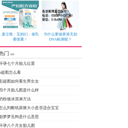
麦立唯：宝妈们，催乳
为什么要做香港无创
要慎重！
DNA检测呢？
热门
hot
怀孕七个月胎儿位置
b超图怎么看
彩超图如何看生男生女
四个月胎儿图是什么样
奶粉做冰淇淋方法
怎么判断纸尿裤大小是否适合宝宝
胎梦梦见狗是什么意思
怀孕八个月女胎儿图