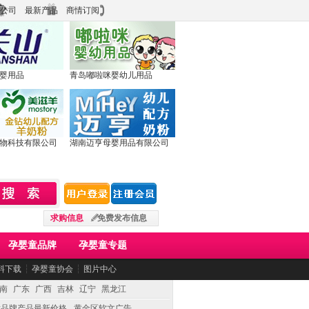
公司
最新产品
商情订阅
婴用品
青岛嘟啦咪婴幼儿用品
物科技有限公司
湖南迈亨母婴用品有限公司
求购信息
免费发布信息
孕婴童品牌
孕婴童专题
料下载
┆
孕婴童协会
┆
图片中心
南
广东
广西
吉林
辽宁
黑龙江
童品牌产品最新价格
黄金区软文广告