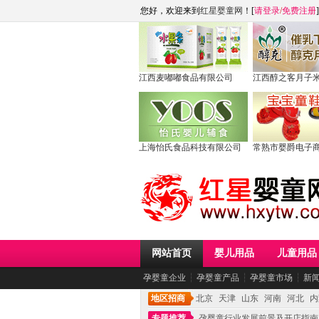
您好，欢迎来到
红星婴童网
！[
请登录
/
免费注册
]
江西麦嘟嘟食品有限公司
江西醇之客月子
上海怡氏食品科技有限公司
常熟市婴爵电子
网站首页
婴儿用品
儿童用品
孕婴童企业
┆
孕婴童产品
┆
孕婴童市场
┆
新
地区招商
北京
天津
山东
河南
河北
内
专题推荐
孕婴童行业发展前景及开店指南