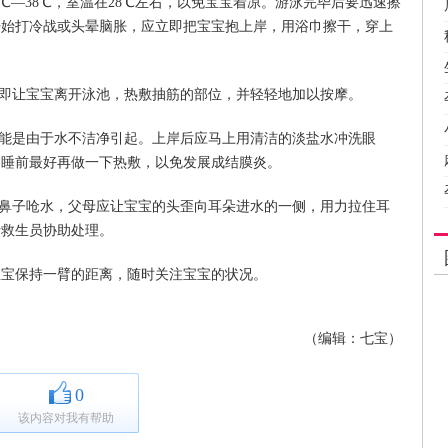
6℃—38℃，室温在28℃左右，以免宝宝着凉。游泳完毕后要迅速擦
开始打冷战或头晕脑胀，应立即把宝宝抱上岸，用浴巾擦干，穿上
立即让宝宝离开泳池，热敷抽筋的部位，并轻轻地加以按摩。
可能是由于水不洁净引起。上岸后应马上用清洁的淡盐水冲洗眼
临睡前最好再做一下热敷，以免发展成结膜炎。
或鼻子呛水，父母应让宝宝的头歪向耳朵进水的一侧，用力拉住耳
请救生员协助处理。
宝宝保持一臂的距离，随时关注宝宝的状况。
（编辑：七宝）
0
该内容对我有帮助