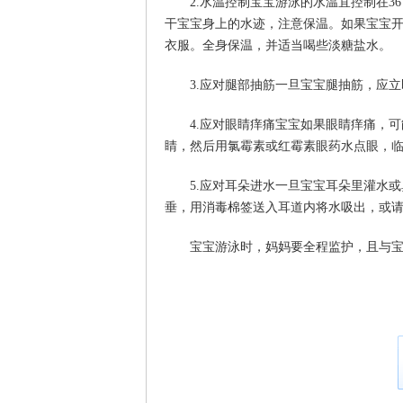
2.水温控制宝宝游泳的水温宜控制在3
干宝宝身上的水迹，注意保温。如果宝宝
衣服。全身保温，并适当喝些淡糖盐水。
3.应对腿部抽筋一旦宝宝腿抽筋，应
4.应对眼睛痒痛宝宝如果眼睛痒痛，
睛，然后用氯霉素或红霉素眼药水点眼，
5.应对耳朵进水一旦宝宝耳朵里灌水
垂，用消毒棉签送入耳道内将水吸出，或
宝宝游泳时，妈妈要全程监护，且与