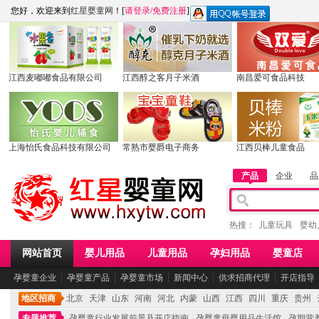
您好，欢迎来到
红星婴童网
！[
请登录
/
免费注册
]
江西麦嘟嘟食品有限公司
江西醇之客月子米酒
南昌爱可食品科技
上海怡氏食品科技有限公司
常熟市婴爵电子商务
江西贝棒儿童食品
产品
企业
品
热搜：
儿童玩具
婴幼
网站首页
婴儿用品
儿童用品
孕妇用品
婴童店
孕婴童企业
┆
孕婴童产品
┆
孕婴童市场
┆
新闻中心
┆
供求招商代理
┆
开店指导
地区招商
北京
天津
山东
河南
河北
内蒙
山西
江西
四川
重庆
贵州
专题推荐
孕婴童行业发展前景及开店指南
孕婴童母婴用品生活馆
孕期营养