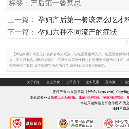
标签：
产后第一餐禁忌
上一篇：
孕妇产后第一餐该怎么吃才
下一篇：
孕妇六种不同流产的症状
【网站声明】本文仅代表作者本人观点，与红星婴童网无关。红星婴童网站对
立，不对所包含内容的准确性、可靠性或完整性提供任何明示或暗示的保证。
容均来自互联网,如不慎侵害的您的权益,请告知,我们将尽快删除。
关于我们
┆
企业文化
┆
公司宣传
┆
服务范围
┆
宣传推广
┆
企
版权所有
红星婴童网
【WWW.hxytw.com】Copy
本站是专业提供
婴儿用品招商
、
儿童用品招商
、
孕妇用品招商
、
本站只起到信息平台作用,不为
任何单位