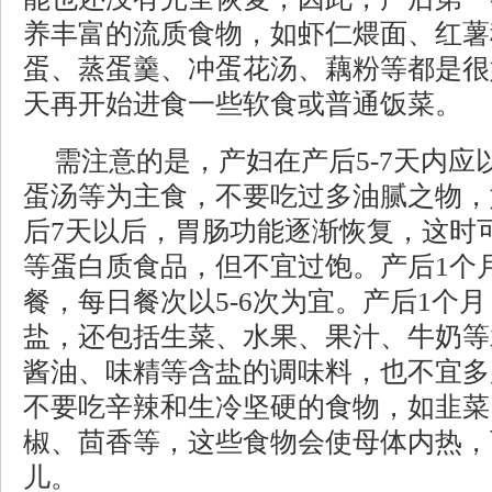
养丰富的流质食物，如虾仁煨面、红薯
蛋、蒸蛋羹、冲蛋花汤、藕粉等都是很
天再开始进食一些软食或普通饭菜。
需注意的是，产妇在产后5-7天内
蛋汤等为主食，不要吃过多油腻之物，
后7天以后，胃肠功能逐渐恢复，这时
等蛋白质食品，但不宜过饱。产后1个
餐，每日餐次以5-6次为宜。产后1个
盐，还包括生菜、水果、果汁、牛奶等
酱油、味精等含盐的调味料，也不宜多
不要吃辛辣和生冷坚硬的食物，如韭菜
椒、茴香等，这些食物会使母体内热，
儿。