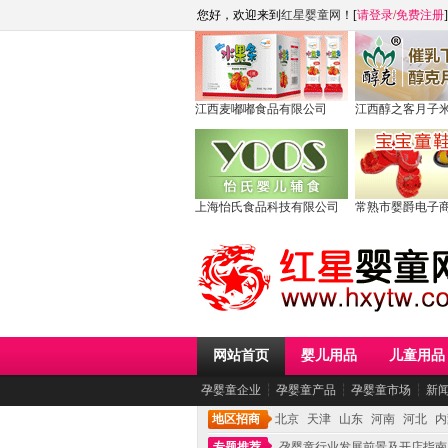
您好，欢迎来到
红星婴童网
！[
请登录
/
免费注册
]
江西麦嘟嘟食品有限公司
江西醇之客月子
上海怡氏食品科技有限公司
常熟市婴爵电子
网站首页
婴儿用品
儿童用品
孕婴童企业
┆
孕婴童产品
┆
孕婴童市场
┆
新
地区招商
北京
天津
山东
河南
河北
内
专题推荐
孕婴童行业发展前景及开店指南