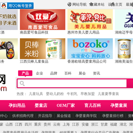
网站导航
收藏本站
设为主页
最新
米酒
南昌爱可食品科技
惠州市美儿婴儿用品
湖南迈亨母
商务
江西贝棒儿童食品
香港欧嘻高婴童用品公司
湖南美滋生
产品
企业
品牌
百科
展会
资讯
热搜：
儿童玩具
婴幼儿奶粉
牛初乳
早教加盟
儿童夏季童装
孕妇用品
婴童店
OEM厂家
育儿百科
孕婴童展
闻中心
┆
供求招商代理
┆
开店指导
┆
展会报道
┆
孕婴童商学院
┆
孕婴童排行榜
┆
资
蒙
山西
江西
四川
重庆
贵州
云南
上海
江苏
安徽
浙江
甘肃
福建
湖北
湖
孕婴童母婴用品生活馆
孕期营养 -- 钙很重要？
孕婴童行业产品广告聚集
孕婴