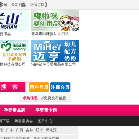
公司
最新产品
商情订阅
婴用品
青岛嘟啦咪婴幼儿用品
物科技有限公司
湖南迈亨母婴用品有限公司
求购信息
免费发布信息
孕婴童品牌
孕婴童专题
料下载
┆
孕婴童协会
┆
图片中心
南
广东
广西
吉林
辽宁
黑龙江
童品牌产品最新价格
黄金区软文广告