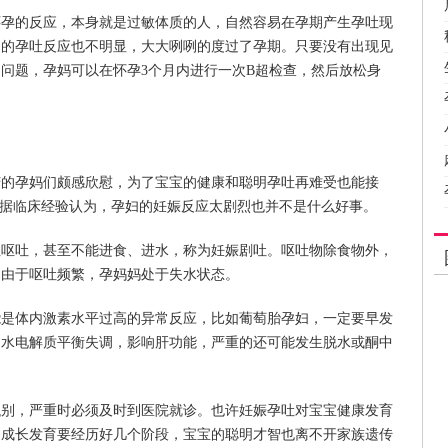
怀孕的反应，本身就是过敏体质的人，自然容易在孕期产生孕吐现
期的孕吐反应也不明显，大大咧咧的度过了孕期。只要没有出现见
问题，孕妈可以在怀孕3个月内进行一次B超检查，然后放松身
苦的孕妈们颇感欣慰，为了宝宝的健康和聪明孕吐再难受也能接
根据临床经验认为，孕妇的妊娠反应太剧烈也并不是什么好事。
性呕吐，甚至不能进食、进水，称为妊娠剧吐。呕吐物除食物外，
。由于呕吐频繁，孕妈妈处于失水状态。
能是体内激素水平过高的异常反应，比如葡萄胎孕妇，一定要早发
的水电解质平衡失调，影响肝功能，严重的还可能发生脱水或酮中
。
甄别，严重时必须及时到医院就诊。也许妊娠孕吐对宝宝健康发育
的成长发育要经历好几个阶段，宝宝的聪明才智也离不开家族遗传