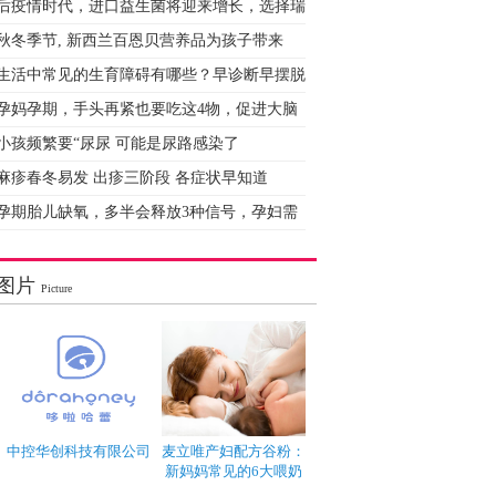
后疫情时代，进口益生菌将迎来增长，选择瑞
秋冬季节, 新西兰百恩贝营养品为孩子带来
生活中常见的生育障碍有哪些？早诊断早摆脱
孕妈孕期，手头再紧也要吃这4物，促进大脑
小孩频繁要“尿尿 可能是尿路感染了
麻疹春冬易发 出疹三阶段 各症状早知道
孕期胎儿缺氧，多半会释放3种信号，孕妇需
图片
Picture
中控华创科技有限公司
麦立唯产妇配方谷粉：
新妈妈常见的6大喂奶