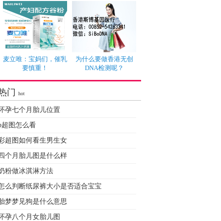
麦立唯：宝妈们，催乳
为什么要做香港无创
要慎重！
DNA检测呢？
热门
hot
怀孕七个月胎儿位置
b超图怎么看
彩超图如何看生男生女
四个月胎儿图是什么样
奶粉做冰淇淋方法
怎么判断纸尿裤大小是否适合宝宝
胎梦梦见狗是什么意思
怀孕八个月女胎儿图