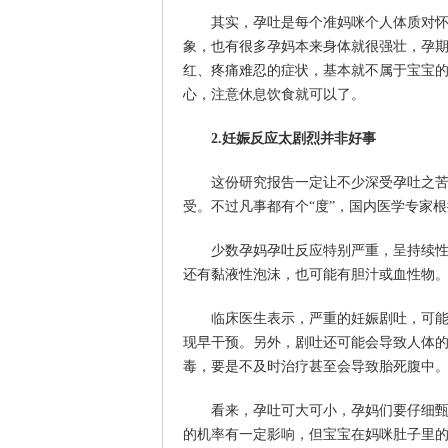
其实，孕吐是每个准妈咪个人体质对
象，也有很多孕妈本来身体就很强壮，孕
红、疼痛难忍的症状，基本就不属于宝宝的
心，注意休息饮食就可以了。
2.妊娠反应太剧烈并非好事
这份研究报告一定让不少深受孕吐之
受。不过凡事都有个“度”，国内医学专家
少数孕妈孕吐反应特别严重，呈持续
还有黏液性泡沫，也可能有胆汁或血性物
临床医生表示，严重的妊娠剧吐，可
现早干预。另外，剧吐还可能会导致人体
毒，要是不及时治疗甚至会导致胎死腹中
看来，孕吐可大可小，孕妈们要仔细
的机率有一定影响，但宝宝在妈咪肚子里