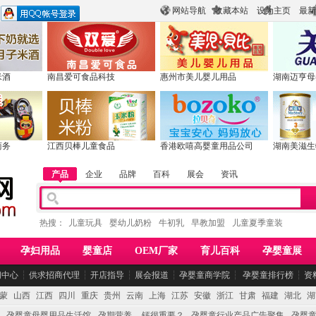
网站导航
收藏本站
设为主页
最新
米酒
南昌爱可食品科技
惠州市美儿婴儿用品
湖南迈亨母
商务
江西贝棒儿童食品
香港欧嘻高婴童用品公司
湖南美滋生
产品
企业
品牌
百科
展会
资讯
热搜：
儿童玩具
婴幼儿奶粉
牛初乳
早教加盟
儿童夏季童装
孕妇用品
婴童店
OEM厂家
育儿百科
孕婴童展
闻中心
┆
供求招商代理
┆
开店指导
┆
展会报道
┆
孕婴童商学院
┆
孕婴童排行榜
┆
资
蒙
山西
江西
四川
重庆
贵州
云南
上海
江苏
安徽
浙江
甘肃
福建
湖北
湖
孕婴童母婴用品生活馆
孕期营养 -- 钙很重要？
孕婴童行业产品广告聚集
孕婴