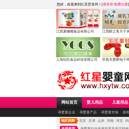
您好，欢迎来到
红星婴童网
！[
请登录
/
免费注册
]
江西麦嘟嘟食品有限公司
江西醇之客月子
上海怡氏食品科技有限公司
常熟市婴爵电子
网站首页
婴儿用品
儿童用品
孕婴童企业
┆
孕婴童产品
┆
孕婴童市场
┆
新
地区招商
北京
天津
山东
河南
河北
内
专题推荐
孕婴童行业发展前景及开店指南