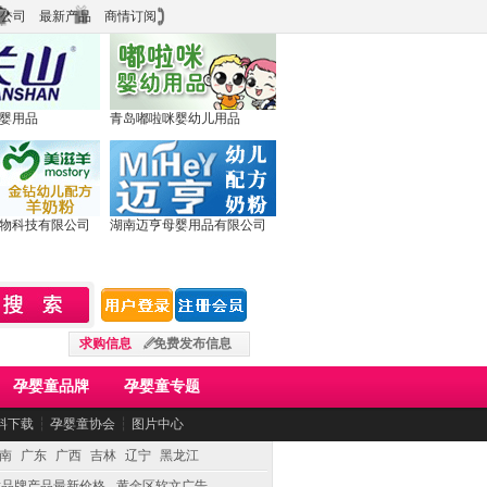
公司
最新产品
商情订阅
婴用品
青岛嘟啦咪婴幼儿用品
物科技有限公司
湖南迈亨母婴用品有限公司
求购信息
免费发布信息
孕婴童品牌
孕婴童专题
料下载
┆
孕婴童协会
┆
图片中心
南
广东
广西
吉林
辽宁
黑龙江
童品牌产品最新价格
黄金区软文广告