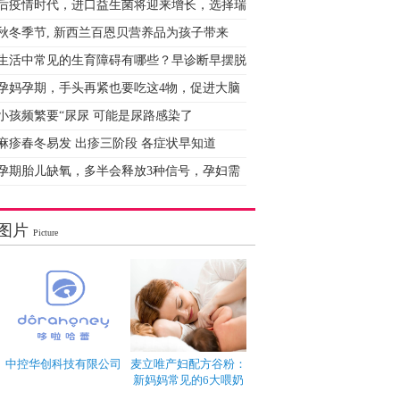
后疫情时代，进口益生菌将迎来增长，选择瑞
秋冬季节, 新西兰百恩贝营养品为孩子带来
生活中常见的生育障碍有哪些？早诊断早摆脱
孕妈孕期，手头再紧也要吃这4物，促进大脑
小孩频繁要“尿尿 可能是尿路感染了
麻疹春冬易发 出疹三阶段 各症状早知道
孕期胎儿缺氧，多半会释放3种信号，孕妇需
图片
Picture
中控华创科技有限公司
麦立唯产妇配方谷粉：
新妈妈常见的6大喂奶