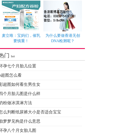
麦立唯：宝妈们，催乳
为什么要做香港无创
要慎重！
DNA检测呢？
热门
hot
怀孕七个月胎儿位置
b超图怎么看
彩超图如何看生男生女
四个月胎儿图是什么样
奶粉做冰淇淋方法
怎么判断纸尿裤大小是否适合宝宝
胎梦梦见狗是什么意思
怀孕八个月女胎儿图