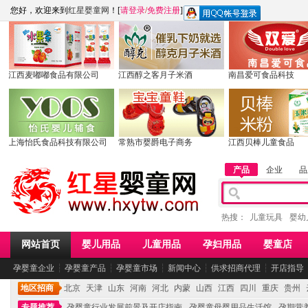
您好，欢迎来到
红星婴童网
！[
请登录
/
免费注册
]
江西麦嘟嘟食品有限公司
江西醇之客月子米酒
南昌爱可食品科技
上海怡氏食品科技有限公司
常熟市婴爵电子商务
江西贝棒儿童食品
产品
企业
品
热搜：
儿童玩具
婴幼
网站首页
婴儿用品
儿童用品
孕妇用品
婴童店
孕婴童企业
┆
孕婴童产品
┆
孕婴童市场
┆
新闻中心
┆
供求招商代理
┆
开店指导
地区招商
北京
天津
山东
河南
河北
内蒙
山西
江西
四川
重庆
贵州
专题推荐
孕婴童行业发展前景及开店指南
孕婴童母婴用品生活馆
孕期营养