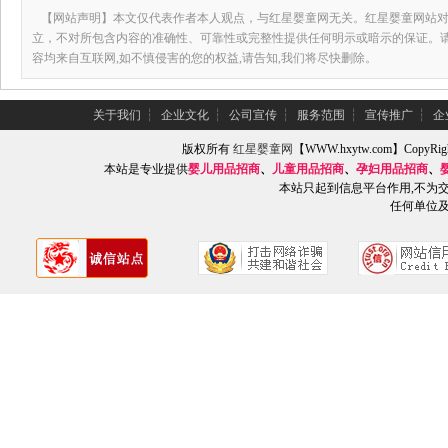
【网站声明】本文仅代表作者本人观点，与红星婴童网无关。红星婴童网站对
立，不对所包含内容的准确性、可靠性或完整性提供任何明示或暗示的保证。
容均来自互联网,如不慎侵害的您的权益,请告知,我们将尽快删除。
关于我们
┆
企业文化
┆
公司宣传
┆
服务范围
┆
宣传推广
┆
企
版权所有
红星婴童网
【WWW.hxytw.com】Copy
本站是专业提供
婴儿用品招商
、
儿童用品招商
、
孕妇用品招商
、
本站只起到信息平台作用,不为
任何单位