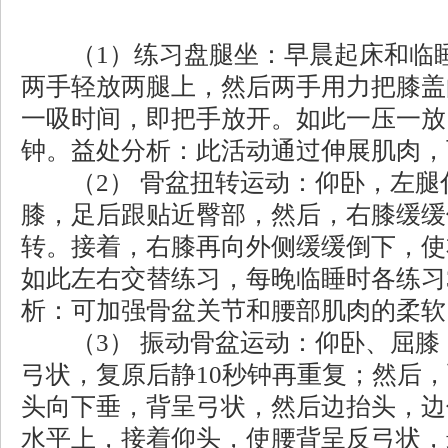
（1）练习盘腿坐：早晨起床和临睡
两手轻放两腿上，然后两手用力把膝盖
一吸时间，即把手放开。如此一压一放
钟。益处分析：此活动通过伸展肌肉，
（2） 骨盆扭转运动：仰卧，左腿
膝，足后跟贴近臀部，然后，右膝缓缓
转。接着，右膝再向外侧缓缓倒下，使
如此左右交替练习，每晚临睡时各练习
析：可加强骨盆关节和腰部肌肉的柔软
（3） 振动骨盆运动：仰卧、屈膝
弓状，复原后静10秒钟再重复；然后
头向下垂，背呈弓状，然后边抬头，边
水平上，接着仰头，使腰背呈反弓状，