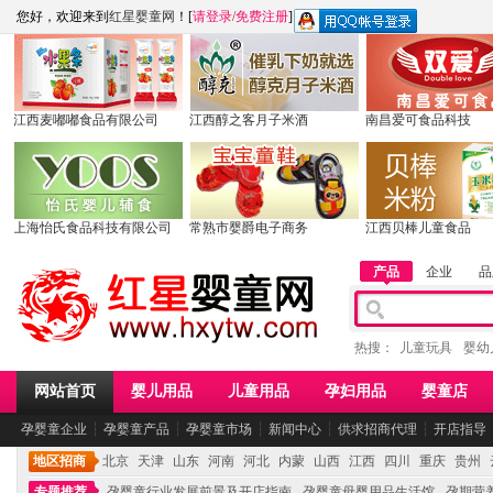
您好，欢迎来到
红星婴童网
！[
请登录
/
免费注册
]
江西麦嘟嘟食品有限公司
江西醇之客月子米酒
南昌爱可食品科技
上海怡氏食品科技有限公司
常熟市婴爵电子商务
江西贝棒儿童食品
产品
企业
品
热搜：
儿童玩具
婴幼
网站首页
婴儿用品
儿童用品
孕妇用品
婴童店
孕婴童企业
┆
孕婴童产品
┆
孕婴童市场
┆
新闻中心
┆
供求招商代理
┆
开店指导
地区招商
北京
天津
山东
河南
河北
内蒙
山西
江西
四川
重庆
贵州
专题推荐
孕婴童行业发展前景及开店指南
孕婴童母婴用品生活馆
孕期营养