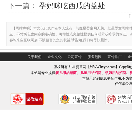
下一篇：
孕妈咪吃西瓜的益处
【网站声明】本文仅代表作者本人观点，与红星婴童网无关。红星婴童网站对
立，不对所包含内容的准确性、可靠性或完整性提供任何明示或暗示的保证。
容均来自互联网,如不慎侵害的您的权益,请告知,我们将尽快删除。
关于我们
┆
企业文化
┆
公司宣传
┆
服务范围
┆
宣传推广
┆
企
版权所有
红星婴童网
【WWW.hxytw.com】Copy
本站是专业提供
婴儿用品招商
、
儿童用品招商
、
孕妇用品招商
、
本站只起到信息平台作用,不为
任何单位