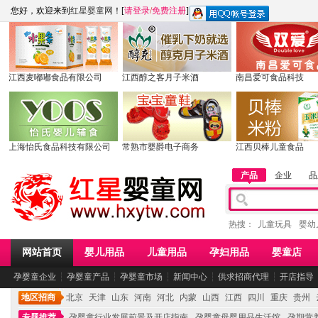
您好，欢迎来到
红星婴童网
！[
请登录
/
免费注册
]
江西麦嘟嘟食品有限公司
江西醇之客月子米酒
南昌爱可食品科技
上海怡氏食品科技有限公司
常熟市婴爵电子商务
江西贝棒儿童食品
产品
企业
品
热搜：
儿童玩具
婴幼
网站首页
婴儿用品
儿童用品
孕妇用品
婴童店
孕婴童企业
┆
孕婴童产品
┆
孕婴童市场
┆
新闻中心
┆
供求招商代理
┆
开店指导
地区招商
北京
天津
山东
河南
河北
内蒙
山西
江西
四川
重庆
贵州
专题推荐
孕婴童行业发展前景及开店指南
孕婴童母婴用品生活馆
孕期营养