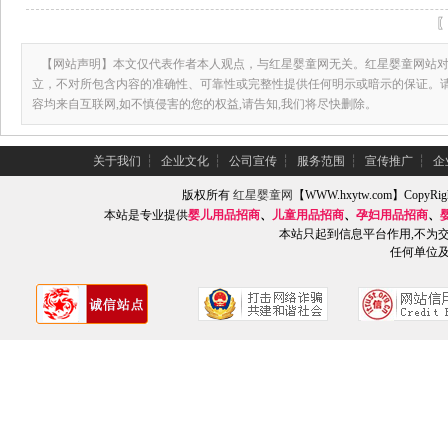
【网站声明】本文仅代表作者本人观点，与红星婴童网无关。红星婴童网站对
立，不对所包含内容的准确性、可靠性或完整性提供任何明示或暗示的保证。
容均来自互联网,如不慎侵害的您的权益,请告知,我们将尽快删除。
关于我们
┆
企业文化
┆
公司宣传
┆
服务范围
┆
宣传推广
┆
企
版权所有
红星婴童网
【WWW.hxytw.com】Copy
本站是专业提供
婴儿用品招商
、
儿童用品招商
、
孕妇用品招商
、
本站只起到信息平台作用,不为
任何单位