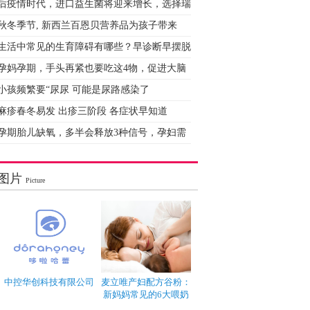
后疫情时代，进口益生菌将迎来增长，选择瑞
秋冬季节, 新西兰百恩贝营养品为孩子带来
生活中常见的生育障碍有哪些？早诊断早摆脱
孕妈孕期，手头再紧也要吃这4物，促进大脑
小孩频繁要“尿尿 可能是尿路感染了
麻疹春冬易发 出疹三阶段 各症状早知道
孕期胎儿缺氧，多半会释放3种信号，孕妇需
图片
Picture
中控华创科技有限公司
麦立唯产妇配方谷粉：
新妈妈常见的6大喂奶