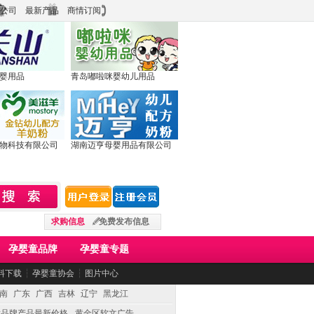
公司
最新产品
商情订阅
婴用品
青岛嘟啦咪婴幼儿用品
物科技有限公司
湖南迈亨母婴用品有限公司
求购信息
免费发布信息
孕婴童品牌
孕婴童专题
料下载
┆
孕婴童协会
┆
图片中心
南
广东
广西
吉林
辽宁
黑龙江
童品牌产品最新价格
黄金区软文广告