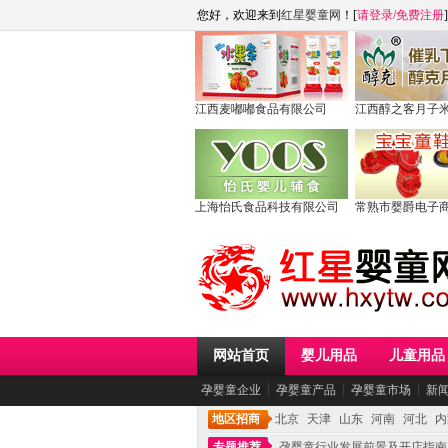
您好，欢迎来到
红星婴童网
！[
请登录
/
免费注册
]
江西麦嘟嘟食品有限公司
江西醇之客月子
上海怡氏食品科技有限公司
常熟市婴爵电子
网站首页
婴儿用品
儿童用品
孕婴童企业
┆
孕婴童产品
┆
孕婴童市场
┆
新
地区招商
北京
天津
山东
河南
河北
内
专题推荐
孕婴童行业发展前景及开店指南