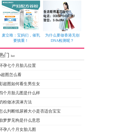
麦立唯：宝妈们，催乳
为什么要做香港无创
要慎重！
DNA检测呢？
热门
hot
怀孕七个月胎儿位置
b超图怎么看
彩超图如何看生男生女
四个月胎儿图是什么样
奶粉做冰淇淋方法
怎么判断纸尿裤大小是否适合宝宝
胎梦梦见狗是什么意思
怀孕八个月女胎儿图