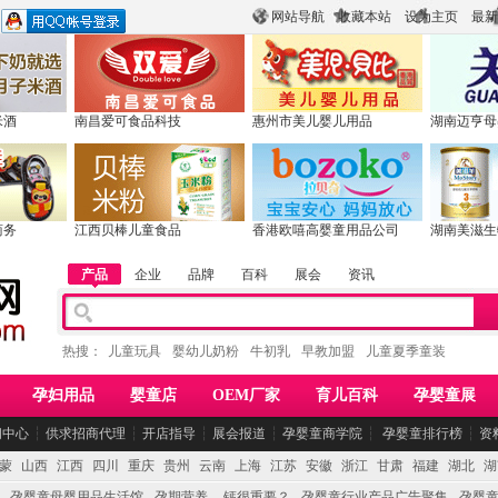
网站导航
收藏本站
设为主页
最新
米酒
南昌爱可食品科技
惠州市美儿婴儿用品
湖南迈亨母
商务
江西贝棒儿童食品
香港欧嘻高婴童用品公司
湖南美滋生
产品
企业
品牌
百科
展会
资讯
热搜：
儿童玩具
婴幼儿奶粉
牛初乳
早教加盟
儿童夏季童装
孕妇用品
婴童店
OEM厂家
育儿百科
孕婴童展
闻中心
┆
供求招商代理
┆
开店指导
┆
展会报道
┆
孕婴童商学院
┆
孕婴童排行榜
┆
资
蒙
山西
江西
四川
重庆
贵州
云南
上海
江苏
安徽
浙江
甘肃
福建
湖北
湖
孕婴童母婴用品生活馆
孕期营养 -- 钙很重要？
孕婴童行业产品广告聚集
孕婴