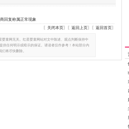
销商回复称属正常现象
〖
关闭本页
〗〖
返回上页
〗〖
返回首页
〗
星婴童网无关。红星婴童网站对文中陈述、观点判断保持中
提供任何明示或暗示的保证。请读者仅作参考！本站部分内
,我们将尽快删除。