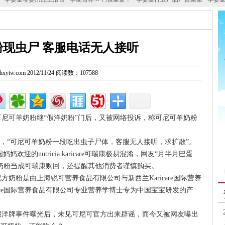
现虫尸 客服电话无人接听
w.hxytw.com 2012/11/24 阅读数：107588
尼可羊奶粉继“假洋奶粉”门后，又被网络投诉，称可尼可羊奶粉
。
称，“可尼可羊奶粉一段吃出虫子尸体，客服无人接听，求扩散”。
妈欢迎的nutricia karicare可瑞康极易混淆，网友“月半月巴蛋
奶粉当成可瑞康购回，还提醒其他消费者谨慎购买。
粉是由上海锐可营养食品有限公司与新西兰Karicare国际营养
care国际营养食品有限公司专业营养学博士专为中国宝宝研发的产
洋牌事件曝光后，未见可尼可官方出来辟谣，而今又被网友曝出