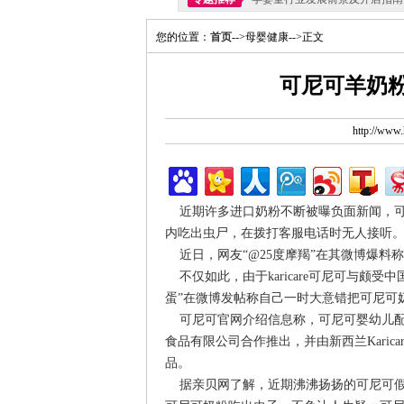
您的位置：
首页
-->母婴健康-->正文
可尼可羊奶粉
http://ww
近期许多进口奶粉不断被曝负面新闻，可
内吃出虫尸，在拨打客服电话时无人接听
近日，网友“@25度摩羯”在其微博爆料
不仅如此，由于karicare可尼可与颇受中国妈
蛋”在微博发帖称自己一时大意错把可尼可
可尼可官网介绍信息称，可尼可婴幼儿配方奶
食品有限公司合作推出，并由新西兰Kari
品。
据亲贝网了解，近期沸沸扬扬的可尼可假