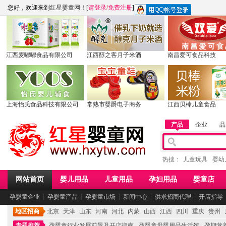
您好，欢迎来到
红星婴童网
！[
请登录
/
免费注册
]
江西麦嘟嘟食品有限公司
江西醇之客月子米酒
南昌爱可食品科技
上海怡氏食品科技有限公司
常熟市婴爵电子商务
江西贝棒儿童食品
产品
企业
品
热搜：
儿童玩具
婴幼
网站首页
婴儿用品
儿童用品
孕妇用品
婴童店
孕婴童企业
┆
孕婴童产品
┆
孕婴童市场
┆
新闻中心
┆
供求招商代理
┆
开店指导
地区招商
北京
天津
山东
河南
河北
内蒙
山西
江西
四川
重庆
贵州
专题推荐
孕婴童行业发展前景及开店指南
孕婴童母婴用品生活馆
孕期营养