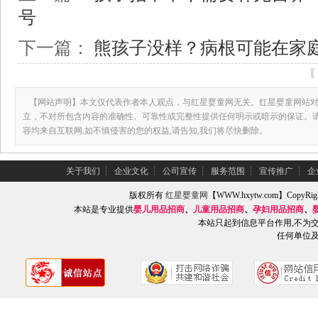
号
下一篇：
熊孩子没样？病根可能在家
【网站声明】本文仅代表作者本人观点，与红星婴童网无关。红星婴童网站对
立，不对所包含内容的准确性、可靠性或完整性提供任何明示或暗示的保证。
容均来自互联网,如不慎侵害的您的权益,请告知,我们将尽快删除。
关于我们
┆
企业文化
┆
公司宣传
┆
服务范围
┆
宣传推广
┆
企
版权所有
红星婴童网
【WWW.hxytw.com】Copy
本站是专业提供
婴儿用品招商
、
儿童用品招商
、
孕妇用品招商
、
本站只起到信息平台作用,不为
任何单位