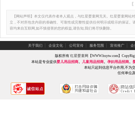
【网站声明】本文仅代表作者本人观点，与红星婴童网无关。红星婴童网站对
立，不对所包含内容的准确性、可靠性或完整性提供任何明示或暗示的保证。
容均来自互联网,如不慎侵害的您的权益,请告知,我们将尽快删除。
关于我们
┆
企业文化
┆
公司宣传
┆
服务范围
┆
宣传推广
┆
企
版权所有
红星婴童网
【WWW.hxytw.com】Copy
本站是专业提供
婴儿用品招商
、
儿童用品招商
、
孕妇用品招商
、
本站只起到信息平台作用,不为
任何单位