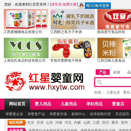
您好，欢迎来到
红星婴童网
！[
请登录
/
免费注册
]
江西麦嘟嘟食品有限公司
江西醇之客月子米酒
南昌爱可食品科技
上海怡氏食品科技有限公司
常熟市婴爵电子商务
江西贝棒儿童食品
产品
企业
品
热搜：
儿童玩具
婴幼
网站首页
婴儿用品
儿童用品
孕妇用品
婴童店
孕婴童企业
┆
孕婴童产品
┆
孕婴童市场
┆
新闻中心
┆
供求招商代理
┆
开店指导
地区招商
北京
天津
山东
河南
河北
内蒙
山西
江西
四川
重庆
贵州
专题推荐
孕婴童行业发展前景及开店指南
孕婴童母婴用品生活馆
孕期营养