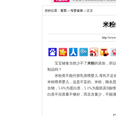
您的位置：
首页
-->母婴健康-->正文
米粉
http://ww
宝宝辅食当然少不了
米粉
的添加，所
制品吗？
米粉类不能代替乳类喂婴儿 母乳不足或
米粉喂养婴儿，这是不妥的。米粉，顾名思
合物，5.6%为蛋白质，5.1%为脂肪及
白质不但质量不够好，而且含量少，不能