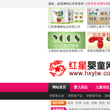
您好，欢迎来到
红星婴童网
！[
请登录
/
免费注册
]
江西麦嘟嘟食品有限公司
江西醇之客月子
上海怡氏食品科技有限公司
常熟市婴爵电子
网站首页
婴儿用品
儿童用品
孕婴童企业
┆
孕婴童产品
┆
孕婴童市场
┆
新
地区招商
北京
天津
山东
河南
河北
内
专题推荐
孕婴童行业发展前景及开店指南