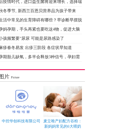
后疫情时代，进口益生菌将迎来增长，选择瑞
秋冬季节, 新西兰百恩贝营养品为孩子带来
生活中常见的生育障碍有哪些？早诊断早摆脱
孕妈孕期，手头再紧也要吃这4物，促进大脑
小孩频繁要“尿尿 可能是尿路感染了
麻疹春冬易发 出疹三阶段 各症状早知道
孕期胎儿缺氧，多半会释放3种信号，孕妇需
图片
Picture
中控华创科技有限公司
麦立唯产妇配方谷粉：
新妈妈常见的6大喂奶