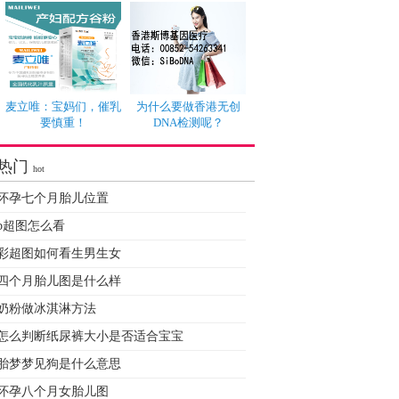
麦立唯：宝妈们，催乳
为什么要做香港无创
要慎重！
DNA检测呢？
热门
hot
怀孕七个月胎儿位置
b超图怎么看
彩超图如何看生男生女
四个月胎儿图是什么样
奶粉做冰淇淋方法
怎么判断纸尿裤大小是否适合宝宝
胎梦梦见狗是什么意思
怀孕八个月女胎儿图