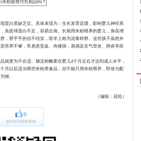
蛋白质缺乏症。具体表现为：生长发育迟缓，影响婴儿神经系
下，免疫球蛋白不足，容易生病。长期用米粉喂养的婴儿，身高增
又胖，胖乎乎的但不结实，医学上称为泥膏样胖。这些孩子虽然外
物质营养不够，常易患贫血、佝偻病，易感染支气管炎、肺炎等疾
就更为不合适。胰淀粉酶要在婴儿4个月左右才达到成人水平，
4个月以后适当喂些米粉类食品，但不能只用米粉喂养，即使与配
粉为辅。
（编辑：花轮）
0
该内容对我有帮助