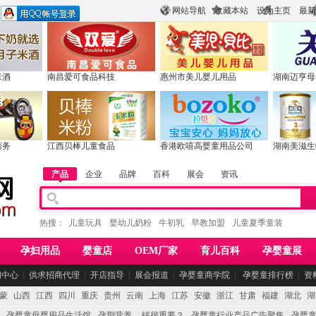
网站导航
收藏本站
设为主页
最新
米酒
南昌爱可食品科技
惠州市美儿婴儿用品
湖南迈亨母
商务
江西贝棒儿童食品
香港欧嘻高婴童用品公司
湖南美滋生
产品
企业
品牌
百科
展会
资讯
热搜：
儿童玩具
婴幼儿奶粉
牛初乳
早教加盟
儿童夏季童装
孕妇用品
婴童店
OEM厂家
育儿百科
孕婴童展
闻中心
┆
供求招商代理
┆
开店指导
┆
展会报道
┆
孕婴童商学院
┆
孕婴童排行榜
┆
资
蒙
山西
江西
四川
重庆
贵州
云南
上海
江苏
安徽
浙江
甘肃
福建
湖北
湖
孕婴童母婴用品生活馆
孕期营养 -- 钙很重要？
孕婴童行业产品广告聚集
孕婴