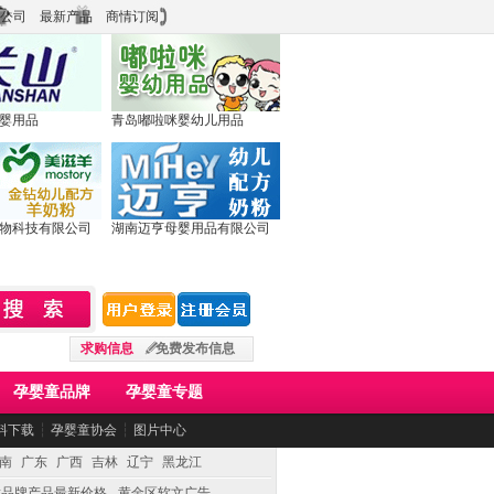
公司
最新产品
商情订阅
婴用品
青岛嘟啦咪婴幼儿用品
物科技有限公司
湖南迈亨母婴用品有限公司
求购信息
免费发布信息
孕婴童品牌
孕婴童专题
料下载
┆
孕婴童协会
┆
图片中心
南
广东
广西
吉林
辽宁
黑龙江
童品牌产品最新价格
黄金区软文广告