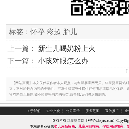
标签：
怀孕 彩超 胎儿
上一篇：
新生儿喝奶粉上火
下一篇：
小孩对眼怎么办
【网站声明】本文仅代表作者本人观点，与红星婴童网无关。红星婴童网站对
立，不对所包含内容的准确性、可靠性或完整性提供任何明示或暗示的保证。
容均来自互联网,如不慎侵害的您的权益,请告知,我们将尽快删除。
关于我们
┆
企业文化
┆
公司宣传
┆
服务范围
┆
宣传推广
┆
企
版权所有
红星婴童网
【WWW.hxytw.com】Copy
本站是专业提供
婴儿用品招商
、
儿童用品招商
、
孕妇用品招商
、