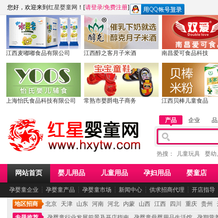
您好，欢迎来到
红星婴童网
！[
请登录
/
免费注册
]
江西麦嘟嘟食品有限公司
江西醇之客月子米酒
南昌爱可食品科技
上海怡氏食品科技有限公司
常熟市婴爵电子商务
江西贝棒儿童食品
产品
企业
品
热搜：
儿童玩具
婴幼
网站首页
婴儿用品
儿童用品
孕妇用品
婴童店
孕婴童企业
┆
孕婴童产品
┆
孕婴童市场
┆
新闻中心
┆
供求招商代理
┆
开店指导
地区招商
北京
天津
山东
河南
河北
内蒙
山西
江西
四川
重庆
贵州
专题推荐
孕婴童行业发展前景及开店指南
孕婴童母婴用品生活馆
孕期营养