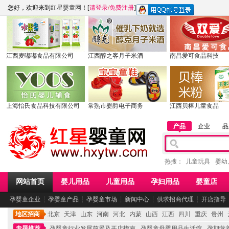
您好，欢迎来到
红星婴童网
！[
请登录
/
免费注册
]
江西麦嘟嘟食品有限公司
江西醇之客月子米酒
南昌爱可食品科技
上海怡氏食品科技有限公司
常熟市婴爵电子商务
江西贝棒儿童食品
产品
企业
品
热搜：
儿童玩具
婴幼
网站首页
婴儿用品
儿童用品
孕妇用品
婴童店
孕婴童企业
┆
孕婴童产品
┆
孕婴童市场
┆
新闻中心
┆
供求招商代理
┆
开店指导
地区招商
北京
天津
山东
河南
河北
内蒙
山西
江西
四川
重庆
贵州
专题推荐
孕婴童行业发展前景及开店指南
孕婴童母婴用品生活馆
孕期营养