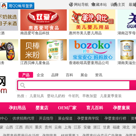
网站导航
收藏本站
设为主页
最新
米酒
南昌爱可食品科技
惠州市美儿婴儿用品
湖南迈亨母
商务
江西贝棒儿童食品
香港欧嘻高婴童用品公司
湖南美滋生
产品
企业
品牌
百科
展会
资讯
热搜：
儿童玩具
婴幼儿奶粉
牛初乳
早教加盟
儿童夏季童装
孕妇用品
婴童店
OEM厂家
育儿百科
孕婴童展
闻中心
┆
供求招商代理
┆
开店指导
┆
展会报道
┆
孕婴童商学院
┆
孕婴童排行榜
┆
资
蒙
山西
江西
四川
重庆
贵州
云南
上海
江苏
安徽
浙江
甘肃
福建
湖北
湖
孕婴童母婴用品生活馆
孕期营养 -- 钙很重要？
孕婴童行业产品广告聚集
孕婴