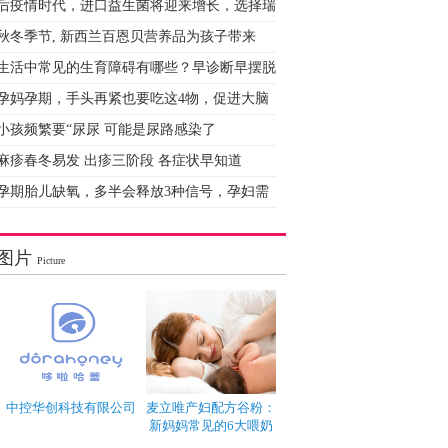
后疫情时代，进口益生菌将迎来增长，选择瑞
秋冬季节, 新西兰百恩贝营养品为孩子带来
生活中常见的生育障碍有哪些？早诊断早摆脱
孕妈孕期，手头再紧也要吃这4物，促进大脑
小孩频繁要“尿尿 可能是尿路感染了
麻疹春冬易发 出疹三阶段 各症状早知道
孕期胎儿缺氧，多半会释放3种信号，孕妇需
图片
Picture
中控华创科技有限公司
麦立唯产妇配方谷粉：
新妈妈常见的6大喂奶