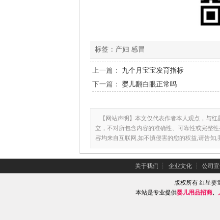
标签：
产妇 感冒
上一篇：
九个月宝宝发育指标
下一篇：
婴儿翻白眼正常吗
【网站声明】本文仅代表作者本人观点，与红
立，不对所包含内容的准确性、可靠性或完整性
容均来自互联网,如不慎侵害的您的权益,请告知
关于我们
┆
企业文化
┆
公司宣
版权所有
红星婴
本站是专业提供
婴儿用品招商
、