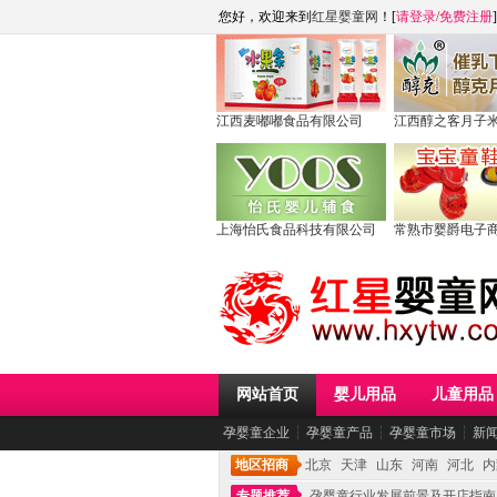
您好，欢迎来到
红星婴童网
！[
请登录
/
免费注册
]
江西麦嘟嘟食品有限公司
江西醇之客月子
上海怡氏食品科技有限公司
常熟市婴爵电子
网站首页
婴儿用品
儿童用品
孕婴童企业
┆
孕婴童产品
┆
孕婴童市场
┆
新
地区招商
北京
天津
山东
河南
河北
内
专题推荐
孕婴童行业发展前景及开店指南