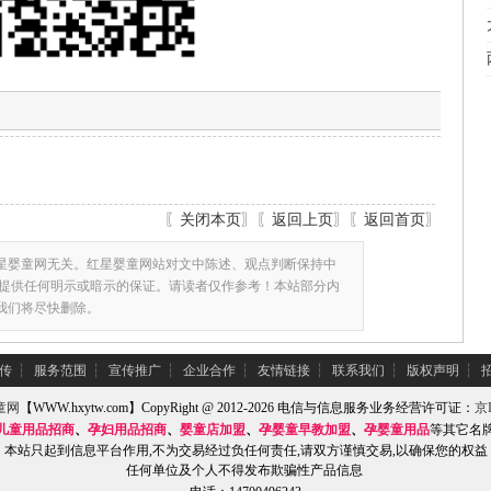
〖
关闭本页
〗〖
返回上页
〗〖
返回首页
〗
星婴童网无关。红星婴童网站对文中陈述、观点判断保持中
提供任何明示或暗示的保证。请读者仅作参考！本站部分内
,我们将尽快删除。
传
┆
服务范围
┆
宣传推广
┆
企业合作
┆
友情链接
┆
联系我们
┆
版权声明
┆
童网
【WWW.hxytw.com】CopyRight @ 2012-2026 电信与信息服务业务经营许可证：
京I
儿童用品招商
、
孕妇用品招商
、
婴童店加盟
、
孕婴童早教加盟
、
孕婴童用品
等其它名
本站只起到信息平台作用,不为交易经过负任何责任,请双方谨慎交易,以确保您的权益
任何单位及个人不得发布欺骗性产品信息