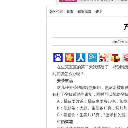
您的位置：
首页
-->母婴健康-->正文
http://ww
在生完宝宝的第二天我感冒了，特别难受
到底该怎么办呢？
姜茶饮品
这几种姜茶均需趁热服用，然后盖被取微
有利于孕妇感冒的康复，同时可以帮助孕
A：橘皮姜片茶：橘皮生姜各10克，加水煎
B：姜蒜茶：大蒜、生姜各15克，切片加水
C：姜糖饮：生姜片15克，3厘米长的葱白
牛奶菜花