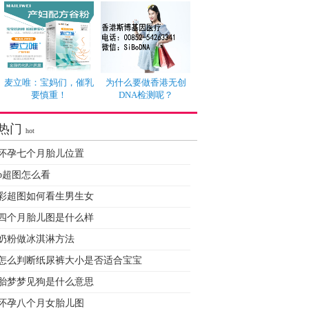
麦立唯：宝妈们，催乳
为什么要做香港无创
要慎重！
DNA检测呢？
热门
hot
怀孕七个月胎儿位置
b超图怎么看
彩超图如何看生男生女
四个月胎儿图是什么样
奶粉做冰淇淋方法
怎么判断纸尿裤大小是否适合宝宝
胎梦梦见狗是什么意思
怀孕八个月女胎儿图