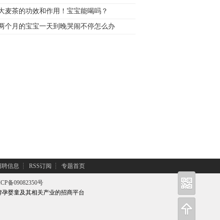
大麦茶的功效和作用！宝宝能喝吗？
两个月的宝宝一天到晚哭闹不停怎么办
招聘信息
┆
RSS订阅
┆
专题首页
CP备09082350号
牌孕婴童及其相关产业的招商平台