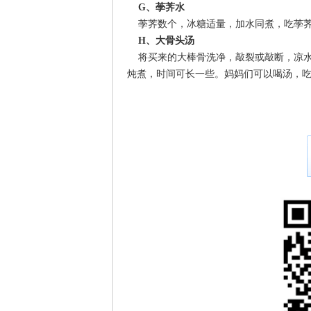
G、荸荠水
荸荠数个，冰糖适量，加水同煮，吃荸
H、大骨头汤
将买来的大棒骨洗净，敲裂或敲断，凉水
炖煮，时间可长一些。妈妈们可以喝汤，