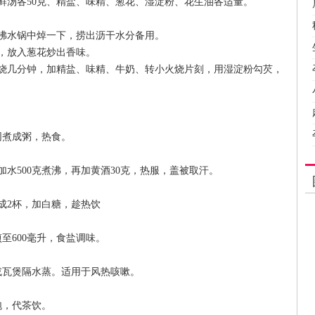
鲜汤各50克、精盐、味精、葱花、湿淀粉、花生油各适量。
沸水锅中焯一下，捞出沥干水分备用。
，放入葱花炒出香味。
烧几分钟，加精盐、味精、牛奶、转小火烧片刻，用湿淀粉勾芡，
同煮成粥，热食。
加水500克煮沸，再加黄酒30克，热服，盖被取汗。
成2杯，加白糖，趁热饮
煎至600毫升，食盐调味。
瓦煲隔水蒸。适用于风热咳嗽。
泡，代茶饮。