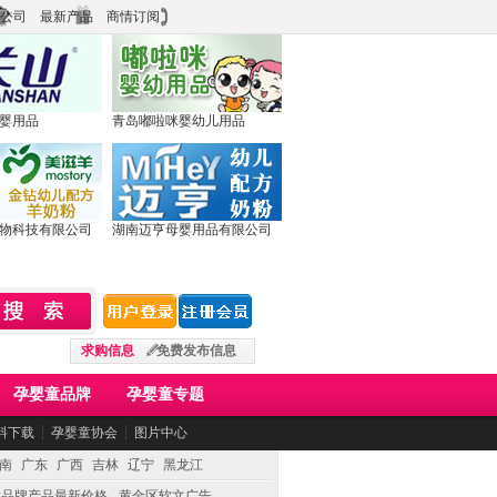
公司
最新产品
商情订阅
婴用品
青岛嘟啦咪婴幼儿用品
物科技有限公司
湖南迈亨母婴用品有限公司
求购信息
免费发布信息
孕婴童品牌
孕婴童专题
料下载
┆
孕婴童协会
┆
图片中心
南
广东
广西
吉林
辽宁
黑龙江
童品牌产品最新价格
黄金区软文广告