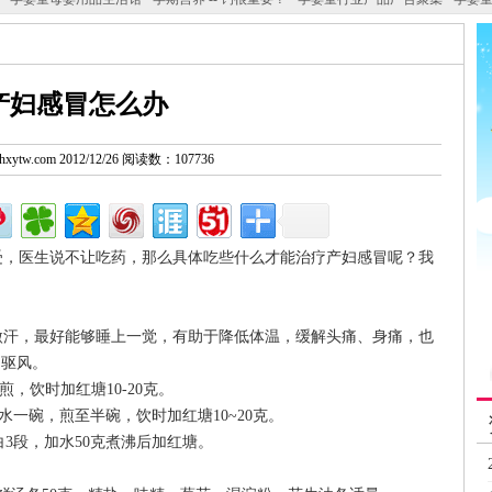
产妇感冒怎么办
w.hxytw.com 2012/12/26 阅读数：107736
，医生说不让吃药，那么具体吃些什么才能治疗产妇感冒呢？我
汗，最好能够睡上一觉，有助于降低体温，缓解头痛、身痛，也
妇驱风。
，饮时加红塘10-20克。
一碗，煎至半碗，饮时加红塘10~20克。
3段，加水50克煮沸后加红塘。