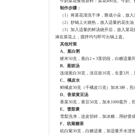
牛奶菜花食谱原料：菜花400克、牛奶、
制作步骤：
（1）将菜花清洗干净，掰成小朵，放入
（2）炒锅上火烧热，放入适量的花生油
（3）加入适量的鲜汤烧开后，放入菜花
淋在菜花上，搅拌均匀即可出锅上盘。
其他对策
A、葱白粥
粳米50克，葱白2＝3茎切段，白糖适量
B、葱豉汤
连须葱白30克，淡豆豉10克，生姜3片，
C、橘皮水
鲜橘皮30克（干橘皮15克）加水3杯，煎
D、香菜黄豆汤
香菜30克，黄豆50克，加水1000毫升，
E、雪梨褒
雪梨洗净，连皮切碎，加冰糖，用砂煲或
F、杭菊糖茶
杭白菊30克，白糖适量，加适量开水浸