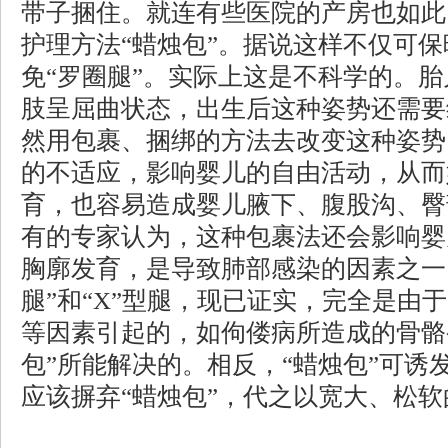
带子捆住。就连有些医院的产房也如此
护理方法“蜡烛包”。据说这样不仅可
免“罗圈腿”。实际上这是不科学的。
肢呈屈曲状态，出生后这种姿势还需要
然用包裹、捆绑的方法去改变这种姿势
的不适应，影响婴儿的自由活动，从而
育，也容易造成婴儿腋下、腹股沟、臀
有的专家认为，这种包裹法还会影响婴
胸廓发育，是导致肺部感染的因素之一
腿”和“X”型腿，现已证实，完全是由
等因素引起的，如佝偻病所造成的骨骼
包”所能解决的。相反，“蜡烛包”可诱
应该摒弃“蜡烛包”，代之以宽大、松