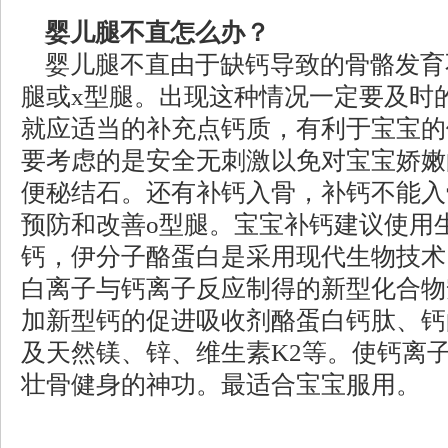
婴儿腿不直怎么办？
婴儿腿不直由于缺钙导致的骨骼发育
腿或x型腿。出现这种情况一定要及时
就应适当的补充点钙质，有利于宝宝的
要考虑的是安全无刺激以免对宝宝娇嫩
便秘结石。还有补钙入骨，补钙不能入
预防和改善o型腿。宝宝补钙建议使用
钙，伊分子酪蛋白是采用现代生物技术
白离子与钙离子反应制得的新型化合物
加新型钙的促进吸收剂酪蛋白钙肽、钙
及天然镁、锌、维生素K2等。使钙离
壮骨健身的神功。最适合宝宝服用。