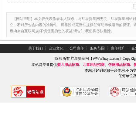
【网站声明】本文仅代表作者本人观点，与红星婴童网无关。红星婴童网站对
立，不对所包含内容的准确性、可靠性或完整性提供任何明示或暗示的保证。
容均来自互联网,如不慎侵害的您的权益,请告知,我们将尽快删除。
关于我们
┆
企业文化
┆
公司宣传
┆
服务范围
┆
宣传推广
┆
企
版权所有
红星婴童网
【WWW.hxytw.com】Copy
本站是专业提供
婴儿用品招商
、
儿童用品招商
、
孕妇用品招商
、
本站只起到信息平台作用,不为
任何单位