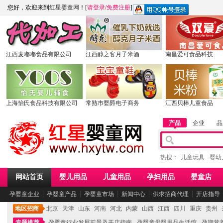
您好，欢迎来到
红星婴童网
！[
请登录
/
免费注册
]
江西麦嘟嘟食品有限公司
江西醇之客月子米酒
南昌爱可食品科技
上海怡氏食品科技有限公司
常熟市婴爵电子商务
江西贝棒儿童食品
产品
企业
品
热搜：
儿童玩具
婴幼
网站首页
婴儿用品
儿童用品
孕妇用品
婴童店
孕婴童企业
┆
孕婴童产品
┆
孕婴童市场
┆
新闻中心
┆
供求招商代理
┆
开店指导
地区招商
北京
天津
山东
河南
河北
内蒙
山西
江西
四川
重庆
贵州
专题推荐
孕婴童行业发展前景及开店指南
孕婴童母婴用品生活馆
孕期营养