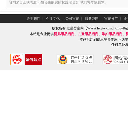
容均来自互联网,如不慎侵害的您的权益,请告知,我们将尽快删除。
关于我们
┆
企业文化
┆
公司宣传
┆
服务范围
┆
宣传推广
┆
企
版权所有
红星婴童网
【WWW.hxytw.com】Copy
本站是专业提供
婴儿用品招商
、
儿童用品招商
、
孕妇用品招商
、
本站只起到信息平台作用,不为
任何单位