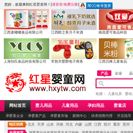
您好，欢迎来到
红星婴童网
！[
请登录
/
免费注册
]
江西麦嘟嘟食品有限公司
江西醇之客月子米酒
南昌爱可食品科技
上海怡氏食品科技有限公司
常熟市婴爵电子商务
江西贝棒儿童食品
产品
企业
品
热搜：
儿童玩具
婴幼
网站首页
婴儿用品
儿童用品
孕妇用品
婴童店
孕婴童企业
┆
孕婴童产品
┆
孕婴童市场
┆
新闻中心
┆
供求招商代理
┆
开店指导
地区招商
北京
天津
山东
河南
河北
内蒙
山西
江西
四川
重庆
贵州
专题推荐
孕婴童行业发展前景及开店指南
孕婴童母婴用品生活馆
孕期营养