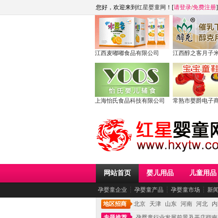
您好，欢迎来到
红星婴童网
！[
请登录
/
免费注册
]
江西麦嘟嘟食品有限公司
江西醇之客月子
上海怡氏食品科技有限公司
常熟市婴爵电子
网站首页
婴儿用品
儿童用品
孕婴童企业
┆
孕婴童产品
┆
孕婴童市场
┆
新
地区招商
北京
天津
山东
河南
河北
内
专题推荐
孕婴童行业发展前景及开店指南