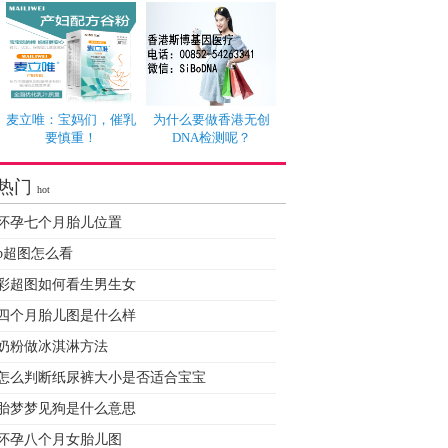
麦立唯：宝妈们，催乳
为什么要做香港无创
要慎重！
DNA检测呢？
热门
hot
怀孕七个月胎儿位置
b超图怎么看
彩超图如何看生男生女
四个月胎儿图是什么样
奶粉做冰淇淋方法
怎么判断纸尿裤大小是否适合宝宝
胎梦梦见狗是什么意思
怀孕八个月女胎儿图