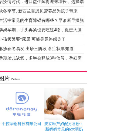
后疫情时代，进口益生菌将迎来增长，选择瑞
秋冬季节, 新西兰百恩贝营养品为孩子带来
生活中常见的生育障碍有哪些？早诊断早摆脱
孕妈孕期，手头再紧也要吃这4物，促进大脑
小孩频繁要“尿尿 可能是尿路感染了
麻疹春冬易发 出疹三阶段 各症状早知道
孕期胎儿缺氧，多半会释放3种信号，孕妇需
图片
Picture
中控华创科技有限公司
麦立唯产妇配方谷粉：
新妈妈常见的6大喂奶