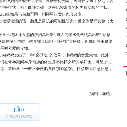
如果孕妇的容貌变得漂亮，皮肤变得光滑，可能怀女孩；反之，容
春痘等症状，则可能怀男孩，这是比较常看的怀男孩女孩的症状。
妇口味如果与前胎不同，则怀男孩女孩也会改变。
心较强较慢的话，胎儿是男孩的可能性较大；反之则是怀女孩（比
量平均比怀女胎的孕妇高出8%,摄入的碳水化合物高出9%,动物
胎的孕妇在孕期内吃下的食物量比她不怀孕时大得多，但她们并不是出
她平时喜爱的食物。
，向妈妈发出了一种“必须吃”的信号，使妈妈的食量大增。此外，
她们在怀孕期间本身增加的体重并不比怀女胎的孕妇重，可见胎儿
考。在医学上一般不会做胎儿性别的鉴别。 怀孕期间注意休息，
（编辑：花轮）
0
该内容对我有帮助