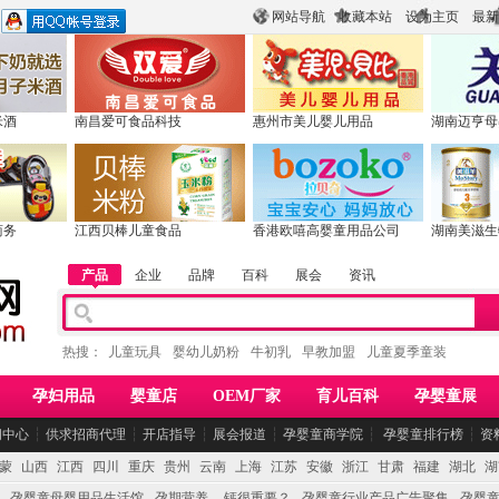
网站导航
收藏本站
设为主页
最新
米酒
南昌爱可食品科技
惠州市美儿婴儿用品
湖南迈亨母
商务
江西贝棒儿童食品
香港欧嘻高婴童用品公司
湖南美滋生
产品
企业
品牌
百科
展会
资讯
热搜：
儿童玩具
婴幼儿奶粉
牛初乳
早教加盟
儿童夏季童装
孕妇用品
婴童店
OEM厂家
育儿百科
孕婴童展
闻中心
┆
供求招商代理
┆
开店指导
┆
展会报道
┆
孕婴童商学院
┆
孕婴童排行榜
┆
资
蒙
山西
江西
四川
重庆
贵州
云南
上海
江苏
安徽
浙江
甘肃
福建
湖北
湖
孕婴童母婴用品生活馆
孕期营养 -- 钙很重要？
孕婴童行业产品广告聚集
孕婴