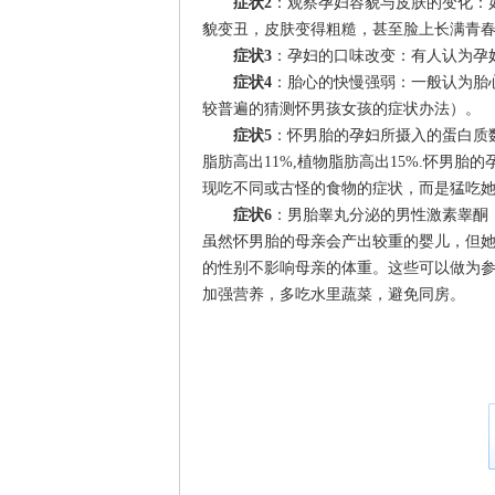
症状2
：观察孕妇容貌与皮肤的变化：
貌变丑，皮肤变得粗糙，甚至脸上长满青
症状3
：孕妇的口味改变：有人认为孕
症状4
：胎心的快慢强弱：一般认为胎
较普遍的猜测怀男孩女孩的症状办法）。
症状5
：怀男胎的孕妇所摄入的蛋白质数
脂肪高出11%,植物脂肪高出15%.怀男
现吃不同或古怪的食物的症状，而是猛吃
症状6
：男胎睾丸分泌的男性激素睾酮
虽然怀男胎的母亲会产出较重的婴儿，但
的性别不影响母亲的体重。这些可以做为参
加强营养，多吃水里蔬菜，避免同房。