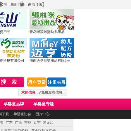
公司
最新产品
商情订阅
婴用品
青岛嘟啦咪婴幼儿用品
物科技有限公司
湖南迈亨母婴用品有限公司
求购信息
免费发布信息
孕婴童品牌
孕婴童专题
料下载
┆
孕婴童协会
┆
图片中心
南
广东
广西
吉林
辽宁
黑龙江
童品牌产品最新价格
黄金区软文广告