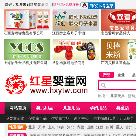
您好，欢迎来到
红星婴童网
！[
请登录
/
免费注册
]
江西麦嘟嘟食品有限公司
江西醇之客月子米酒
南昌爱可食品科技
上海怡氏食品科技有限公司
常熟市婴爵电子商务
江西贝棒儿童食品
产品
企业
品
热搜：
儿童玩具
婴幼
网站首页
婴儿用品
儿童用品
孕妇用品
婴童店
孕婴童企业
┆
孕婴童产品
┆
孕婴童市场
┆
新闻中心
┆
供求招商代理
┆
开店指导
地区招商
北京
天津
山东
河南
河北
内蒙
山西
江西
四川
重庆
贵州
专题推荐
孕婴童行业发展前景及开店指南
孕婴童母婴用品生活馆
孕期营养