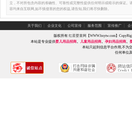
立，不对所包含内容的准确性、可靠性或完整性提供任何明示或暗示的保证。
容均来自互联网,如不慎侵害的您的权益,请告知,我们将尽快删除。
关于我们
┆
企业文化
┆
公司宣传
┆
服务范围
┆
宣传推广
┆
企
版权所有
红星婴童网
【WWW.hxytw.com】Copy
本站是专业提供
婴儿用品招商
、
儿童用品招商
、
孕妇用品招商
、
本站只起到信息平台作用,不为
任何单位