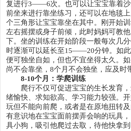
复进行3——6次。也可以让宝宝靠着
前坐来进行靠坐练习，还可以在地毯上
个三角形让宝宝靠坐在其中。刚开始训
左右摇摆或身子前倾，此时妈妈可教他
下。坐的训练在开始阶段一般每次几分
时逐渐可以延长至15——20分钟。如
便可独坐自如，但也不宜坐得太久。如
尚不会靠坐，8个月不会独坐，应及时
8-10个月：学爬训练
爬行不仅可促进宝宝的生长发育，
绪愉快、求知欲高、学习能力较强。开
玩但不能向前爬，或者是在原地扭转及
有意识地在宝宝面前摆弄会响的玩具，
具小狗，吸引他爬过去取，待他快拿到