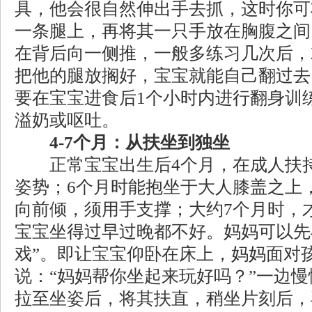
具，他会很自然伸出手去抓，这时你可
一条腿上，再将其一只手放在胸腹之间
在背后向一侧推，一般多练习几次后，
把他的腿放搁好，宝宝就能自己翻过去
要在宝宝进食后1个小时内进行翻身训
溢奶或呕吐。
4-7个月：从扶坐到独坐
正常宝宝出生后4个月，在成人扶持
姿势；6个月时能抱坐于大人膝盖之上
向前倾，须用手支撑；大约7个月时，
宝宝坐得过早过晚都不好。妈妈可以先
戏”。即让宝宝仰卧在床上，妈妈面对
说：“妈妈帮你坐起来玩好吗？”一边
拉至坐姿后，将其扶直，稍坐片刻后，