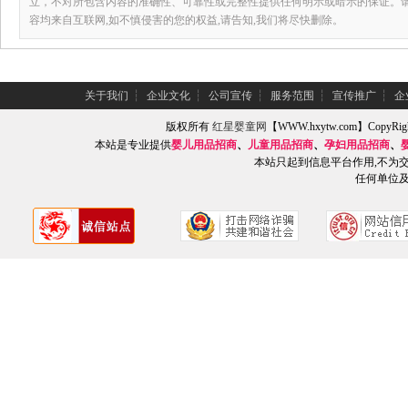
立，不对所包含内容的准确性、可靠性或完整性提供任何明示或暗示的保证。
容均来自互联网,如不慎侵害的您的权益,请告知,我们将尽快删除。
关于我们
┆
企业文化
┆
公司宣传
┆
服务范围
┆
宣传推广
┆
企
版权所有
红星婴童网
【WWW.hxytw.com】Copy
本站是专业提供
婴儿用品招商
、
儿童用品招商
、
孕妇用品招商
、
本站只起到信息平台作用,不为
任何单位