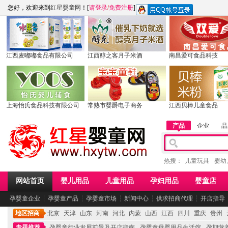
您好，欢迎来到
红星婴童网
！[
请登录
/
免费注册
]
江西麦嘟嘟食品有限公司
江西醇之客月子米酒
南昌爱可食品科技
上海怡氏食品科技有限公司
常熟市婴爵电子商务
江西贝棒儿童食品
产品
企业
品
热搜：
儿童玩具
婴幼
网站首页
婴儿用品
儿童用品
孕妇用品
婴童店
孕婴童企业
┆
孕婴童产品
┆
孕婴童市场
┆
新闻中心
┆
供求招商代理
┆
开店指导
地区招商
北京
天津
山东
河南
河北
内蒙
山西
江西
四川
重庆
贵州
专题推荐
孕婴童行业发展前景及开店指南
孕婴童母婴用品生活馆
孕期营养