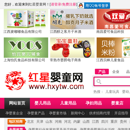
您好，欢迎来到
红星婴童网
！[
请登录
/
免费注册
]
江西麦嘟嘟食品有限公司
江西醇之客月子米酒
南昌爱可食品科技
上海怡氏食品科技有限公司
常熟市婴爵电子商务
江西贝棒儿童食品
产品
企业
品
热搜：
儿童玩具
婴幼
网站首页
婴儿用品
儿童用品
孕妇用品
婴童店
孕婴童企业
┆
孕婴童产品
┆
孕婴童市场
┆
新闻中心
┆
供求招商代理
┆
开店指导
地区招商
北京
天津
山东
河南
河北
内蒙
山西
江西
四川
重庆
贵州
专题推荐
孕婴童行业发展前景及开店指南
孕婴童母婴用品生活馆
孕期营养