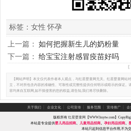
标签：
女性 怀孕
上一篇：
如何把握新生儿的奶粉量
下一篇：
给宝宝注射感冒疫苗好吗
【网站声明】本文仅代表作者本人观点，与红星婴童网无关。红星婴童网站对
立，不对所包含内容的准确性、可靠性或完整性提供任何明示或暗示的保证。
容均来自互联网,如不慎侵害的您的权益,请告知,我们将尽快删除。
关于我们
┆
企业文化
┆
公司宣传
┆
服务范围
┆
宣传推广
┆
企
版权所有
红星婴童网
【WWW.hxytw.com】Copy
本站是专业提供
婴儿用品招商
、
儿童用品招商
、
孕妇用品招商
、
本站只起到信息平台作用,不为