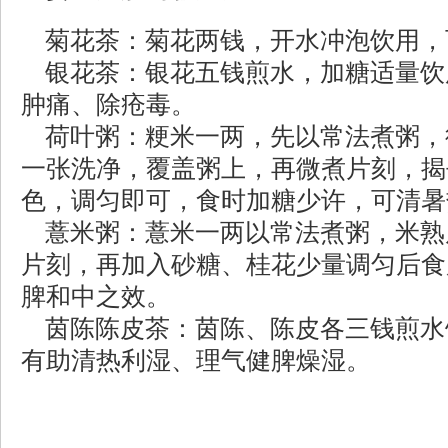
菊花茶：菊花两钱，开水冲泡饮用，
银花茶：银花五钱煎水，加糖适量饮
肿痛、除疮毒。
荷叶粥：粳米一两，先以常法煮粥，
一张洗净，覆盖粥上，再微煮片刻，揭
色，调匀即可，食时加糖少许，可清暑
薏米粥：薏米一两以常法煮粥，米熟
片刻，再加入砂糖、桂花少量调匀后食
脾和中之效。
茵陈陈皮茶：茵陈、陈皮各三钱煎水
有助清热利湿、理气健脾燥湿。