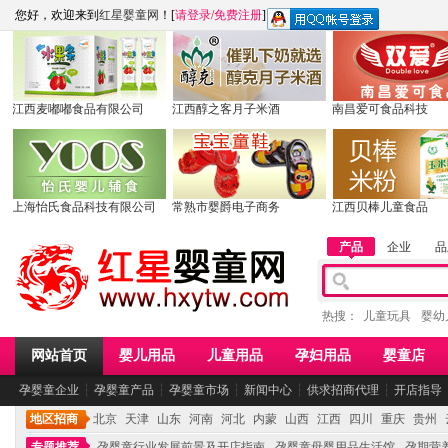
您好，欢迎来到
红星婴童网
！[
请登录
/
免费注册
]
江西麦嘟嘟食品有限公司
江西醇之客月子米酒
南昌爱可食品科技
上海怡氏食品科技有限公司
常熟市婴爵电子商务
江西贝棒儿童食品
产品
企业
品
热搜：
儿童玩具
婴幼
网站首页
婴儿用品
儿童用品
孕妇用品
婴童店
孕婴童企业
┆
孕婴童产品
┆
孕婴童市场
┆
新闻中心
┆
供求招商代理
┆
开店指导
地区招商
北京
天津
山东
河南
河北
内蒙
山西
江西
四川
重庆
贵州
专题推荐
孕婴童行业发展前景及开店指南
孕婴童母婴用品生活馆
孕期营养