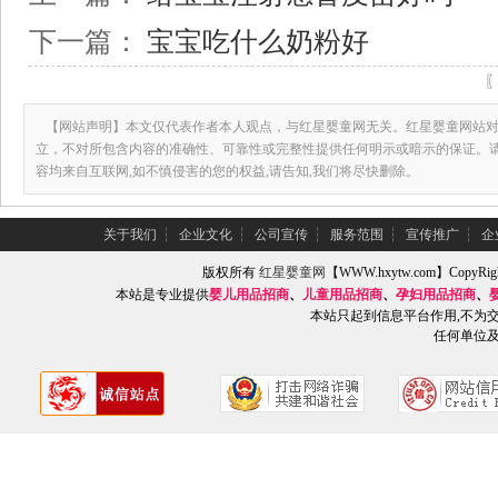
下一篇：
宝宝吃什么奶粉好
【网站声明】本文仅代表作者本人观点，与红星婴童网无关。红星婴童网站对
立，不对所包含内容的准确性、可靠性或完整性提供任何明示或暗示的保证。
容均来自互联网,如不慎侵害的您的权益,请告知,我们将尽快删除。
关于我们
┆
企业文化
┆
公司宣传
┆
服务范围
┆
宣传推广
┆
企
版权所有
红星婴童网
【WWW.hxytw.com】Copy
本站是专业提供
婴儿用品招商
、
儿童用品招商
、
孕妇用品招商
、
本站只起到信息平台作用,不为
任何单位