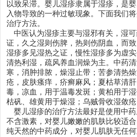
以致呆滞。婴儿湿疹隶属于湿疹，是婴
入物导致的一种过敏现象。下面我们将
治疗方法。
中医认为湿疹主要与湿邪有关，湿可
证，久之湿则伤脾，热则伤阴血，而致
湿疹多见湿热之证，慢性湿疹多为虚实
清热利湿，疏风养血润燥为主。中药清
寒，消肿排脓，燥湿止带；苦参清热燥
疮，皮肤瘙痒，疥癣麻风；夏枯草清肝
毒，凉血，用于温毒发斑；黄柏用于湿
枯矾、雄黄用于燥湿；乌贼骨收湿敛疮
婴儿湿疹的治疗方法最好是使用中药
不含激素，对婴儿嫩嫩的肌肤比较适合
纯天然的中药成分，对婴儿肌肤无任何