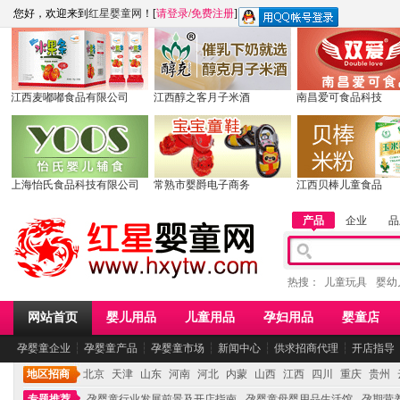
您好，欢迎来到
红星婴童网
！[
请登录
/
免费注册
]
江西麦嘟嘟食品有限公司
江西醇之客月子米酒
南昌爱可食品科技
上海怡氏食品科技有限公司
常熟市婴爵电子商务
江西贝棒儿童食品
产品
企业
品
热搜：
儿童玩具
婴幼
网站首页
婴儿用品
儿童用品
孕妇用品
婴童店
孕婴童企业
┆
孕婴童产品
┆
孕婴童市场
┆
新闻中心
┆
供求招商代理
┆
开店指导
地区招商
北京
天津
山东
河南
河北
内蒙
山西
江西
四川
重庆
贵州
专题推荐
孕婴童行业发展前景及开店指南
孕婴童母婴用品生活馆
孕期营养