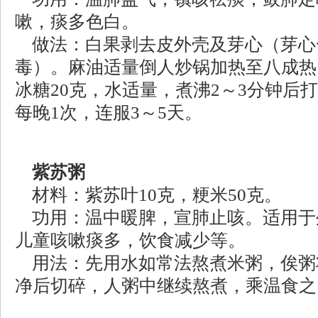
嗽，痰多色白。
做法：白果剥去皮外壳及芽心（芽心
毒）。麻油适量倒人炒锅加热至八成热
冰糖20克，水适量，煮沸2～3分钟后
每晚1次，连服3～5天。
紫苏粥
材料：紫苏叶10克，粳米50克。
功用：温中暖脾，宣肺止咳。适用于
儿童咳嗽痰多，饮食减少等。
用法：先用水如常法熬煮米粥，俟粥
净后切碎，人粥中继续熬煮，乘温食之