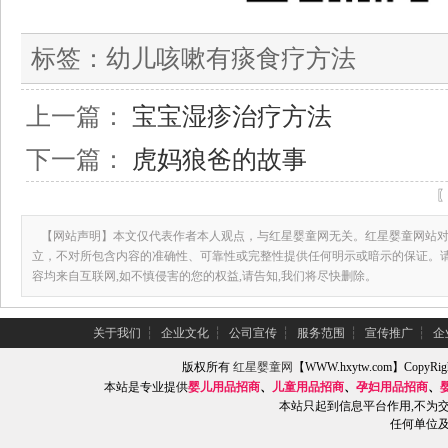
标签：
幼儿咳嗽有痰食疗方法
上一篇：
宝宝湿疹治疗方法
下一篇：
虎妈狼爸的故事
【网站声明】本文仅代表作者本人观点，与红星婴童网无关。红星婴童网站对
立，不对所包含内容的准确性、可靠性或完整性提供任何明示或暗示的保证。
容均来自互联网,如不慎侵害的您的权益,请告知,我们将尽快删除。
关于我们
┆
企业文化
┆
公司宣传
┆
服务范围
┆
宣传推广
┆
企
版权所有
红星婴童网
【WWW.hxytw.com】Copy
本站是专业提供
婴儿用品招商
、
儿童用品招商
、
孕妇用品招商
、
本站只起到信息平台作用,不为
任何单位