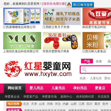
您好，欢迎来到
红星婴童网
！[
请登录
/
免费注册
]
江西麦嘟嘟食品有限公司
江西醇之客月子米酒
南昌爱可食品科技
上海怡氏食品科技有限公司
常熟市婴爵电子商务
江西贝棒儿童食品
产品
企业
品
热搜：
儿童玩具
婴幼
网站首页
婴儿用品
儿童用品
孕妇用品
婴童店
孕婴童企业
┆
孕婴童产品
┆
孕婴童市场
┆
新闻中心
┆
供求招商代理
┆
开店指导
地区招商
北京
天津
山东
河南
河北
内蒙
山西
江西
四川
重庆
贵州
专题推荐
孕婴童行业发展前景及开店指南
孕婴童母婴用品生活馆
孕期营养