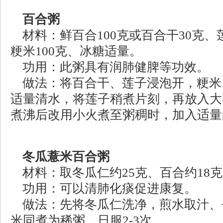
百合粥
材料：鲜百合100克或百合干30克、莲
粳米100克、冰糖适量。
功用：此粥具有润肺健脾等功效。
做法：将百合干、莲子浸泡开，粳米
适量清水，将莲子稍煮片刻，再放入大
煮沸后改用小火煮至粥稠时，加入适量
冬瓜薏米百合粥
材料：取冬瓜仁约25克、百合约18克
功用：可以清肺化痰促进康复。
做法：先将冬瓜仁洗净，煎水取汁、
米同煮为稀粥，日服2-3次。