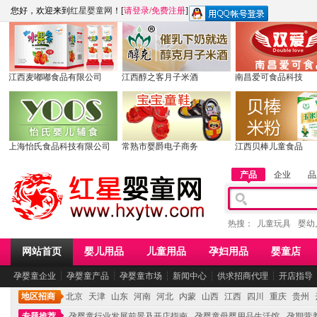
您好，欢迎来到
红星婴童网
！[
请登录
/
免费注册
]
江西麦嘟嘟食品有限公司
江西醇之客月子米酒
南昌爱可食品科技
上海怡氏食品科技有限公司
常熟市婴爵电子商务
江西贝棒儿童食品
产品
企业
品
热搜：
儿童玩具
婴幼
网站首页
婴儿用品
儿童用品
孕妇用品
婴童店
孕婴童企业
┆
孕婴童产品
┆
孕婴童市场
┆
新闻中心
┆
供求招商代理
┆
开店指导
地区招商
北京
天津
山东
河南
河北
内蒙
山西
江西
四川
重庆
贵州
专题推荐
孕婴童行业发展前景及开店指南
孕婴童母婴用品生活馆
孕期营养