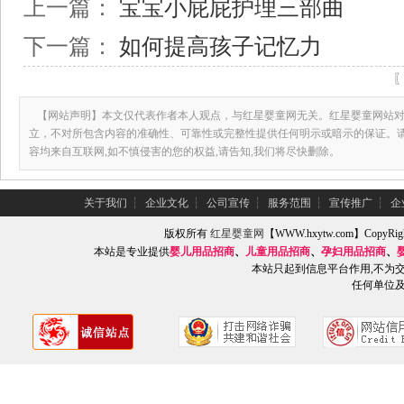
上一篇：
宝宝小屁屁护理三部曲
下一篇：
如何提高孩子记忆力
【网站声明】本文仅代表作者本人观点，与红星婴童网无关。红星婴童网站对
立，不对所包含内容的准确性、可靠性或完整性提供任何明示或暗示的保证。
容均来自互联网,如不慎侵害的您的权益,请告知,我们将尽快删除。
关于我们
┆
企业文化
┆
公司宣传
┆
服务范围
┆
宣传推广
┆
企
版权所有
红星婴童网
【WWW.hxytw.com】Copy
本站是专业提供
婴儿用品招商
、
儿童用品招商
、
孕妇用品招商
、
本站只起到信息平台作用,不为
任何单位