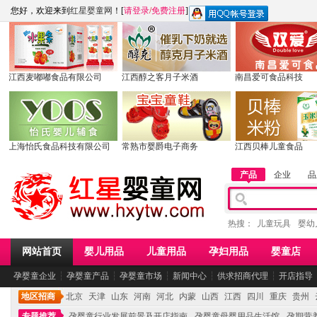
您好，欢迎来到
红星婴童网
！[
请登录
/
免费注册
]
江西麦嘟嘟食品有限公司
江西醇之客月子米酒
南昌爱可食品科技
上海怡氏食品科技有限公司
常熟市婴爵电子商务
江西贝棒儿童食品
产品
企业
品
热搜：
儿童玩具
婴幼
网站首页
婴儿用品
儿童用品
孕妇用品
婴童店
孕婴童企业
┆
孕婴童产品
┆
孕婴童市场
┆
新闻中心
┆
供求招商代理
┆
开店指导
地区招商
北京
天津
山东
河南
河北
内蒙
山西
江西
四川
重庆
贵州
专题推荐
孕婴童行业发展前景及开店指南
孕婴童母婴用品生活馆
孕期营养