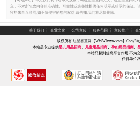
【网站声明】本文仅代表作者本人观点，与红星婴童网无关。红星婴童网站对
立，不对所包含内容的准确性、可靠性或完整性提供任何明示或暗示的保证。
容均来自互联网,如不慎侵害的您的权益,请告知,我们将尽快删除。
关于我们
┆
企业文化
┆
公司宣传
┆
服务范围
┆
宣传推广
┆
企
版权所有
红星婴童网
【WWW.hxytw.com】Copy
本站是专业提供
婴儿用品招商
、
儿童用品招商
、
孕妇用品招商
、
本站只起到信息平台作用,不为
任何单位