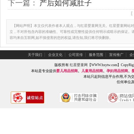
下一篇：
产后如何减肚子
【网站声明】本文仅代表作者本人观点，与红星婴童网无关。红星婴童网站对
立，不对所包含内容的准确性、可靠性或完整性提供任何明示或暗示的保证。
容均来自互联网,如不慎侵害的您的权益,请告知,我们将尽快删除。
关于我们
┆
企业文化
┆
公司宣传
┆
服务范围
┆
宣传推广
┆
企
版权所有
红星婴童网
【WWW.hxytw.com】Copy
本站是专业提供
婴儿用品招商
、
儿童用品招商
、
孕妇用品招商
、
本站只起到信息平台作用,不为
任何单位