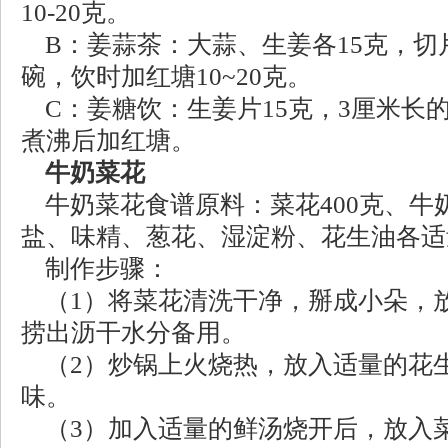
10-20克。
B：姜蒜茶：大蒜、生姜各15克，切
碗，饮时加红塘10~20克。
C：姜糖饮：生姜片15克，3厘米长的
煮沸后加红塘。
牛奶菜花
牛奶菜花食谱原料：菜花400克、牛奶
盐、味精、葱花、湿淀粉、花生油各适
制作步骤：
（1）将菜花清洗干净，掰成小朵，
捞出沥干水分备用。
（2）炒锅上火烧热，放入适量的花
味。
（3）加入适量的鲜汤烧开后，放入