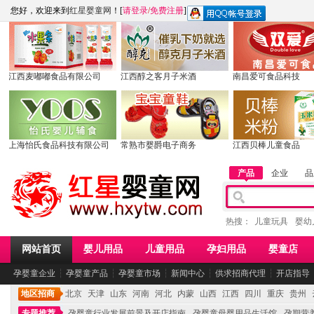
您好，欢迎来到
红星婴童网
！[
请登录
/
免费注册
]
江西麦嘟嘟食品有限公司
江西醇之客月子米酒
南昌爱可食品科技
上海怡氏食品科技有限公司
常熟市婴爵电子商务
江西贝棒儿童食品
产品
企业
品
热搜：
儿童玩具
婴幼
网站首页
婴儿用品
儿童用品
孕妇用品
婴童店
孕婴童企业
┆
孕婴童产品
┆
孕婴童市场
┆
新闻中心
┆
供求招商代理
┆
开店指导
地区招商
北京
天津
山东
河南
河北
内蒙
山西
江西
四川
重庆
贵州
专题推荐
孕婴童行业发展前景及开店指南
孕婴童母婴用品生活馆
孕期营养