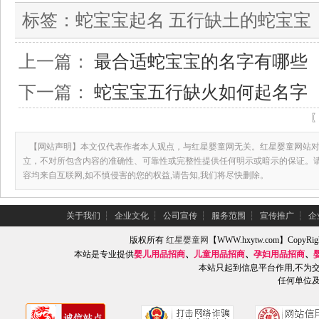
标签：
蛇宝宝起名 五行缺土的蛇宝宝
上一篇：
最合适蛇宝宝的名字有哪些
下一篇：
蛇宝宝五行缺火如何起名字
【网站声明】本文仅代表作者本人观点，与红星婴童网无关。红星婴童网站对
立，不对所包含内容的准确性、可靠性或完整性提供任何明示或暗示的保证。
容均来自互联网,如不慎侵害的您的权益,请告知,我们将尽快删除。
关于我们
┆
企业文化
┆
公司宣传
┆
服务范围
┆
宣传推广
┆
企
版权所有
红星婴童网
【WWW.hxytw.com】Copy
本站是专业提供
婴儿用品招商
、
儿童用品招商
、
孕妇用品招商
、
本站只起到信息平台作用,不为
任何单位