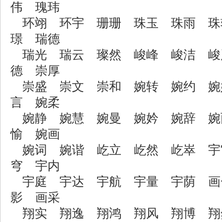
伟 瑰玮
环翊 环宇 珊珊 珠玉 珠雨 珠
璟 瑞德
瑞光 瑞云 璨然 峻峰 峻洁 峻
德 崇厚
崇盛 崇文 崇和 婉转 婉约 婉
言 婉柔
婉静 婉慧 婉曼 婉妗 婉辞 婉
愉 婉画
婉词 婉谐 屹立 屹然 屹崒 宇
穹 宇内
宇庭 宇达 宇航 宇量 宇荫 画
影 画采
翔实 翔逸 翔鸿 翔风 翔博 翔