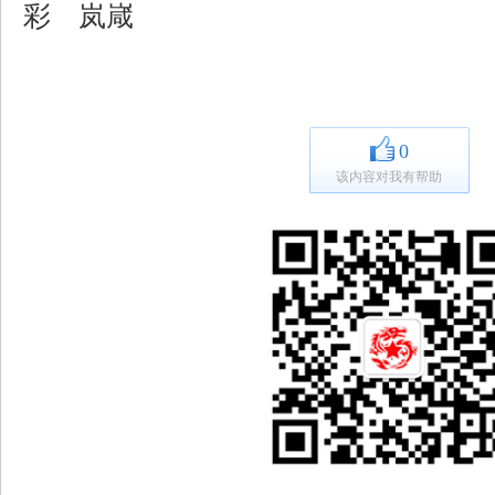
彩 岚嵅
0
该内容对我有帮助