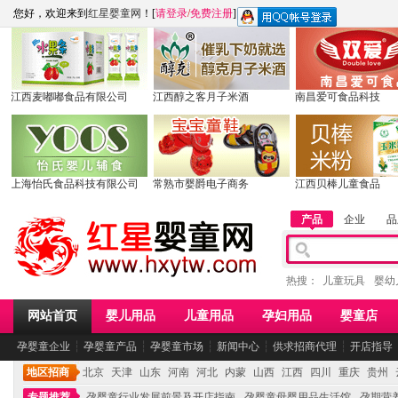
您好，欢迎来到
红星婴童网
！[
请登录
/
免费注册
]
江西麦嘟嘟食品有限公司
江西醇之客月子米酒
南昌爱可食品科技
上海怡氏食品科技有限公司
常熟市婴爵电子商务
江西贝棒儿童食品
产品
企业
品
热搜：
儿童玩具
婴幼
网站首页
婴儿用品
儿童用品
孕妇用品
婴童店
孕婴童企业
┆
孕婴童产品
┆
孕婴童市场
┆
新闻中心
┆
供求招商代理
┆
开店指导
地区招商
北京
天津
山东
河南
河北
内蒙
山西
江西
四川
重庆
贵州
专题推荐
孕婴童行业发展前景及开店指南
孕婴童母婴用品生活馆
孕期营养