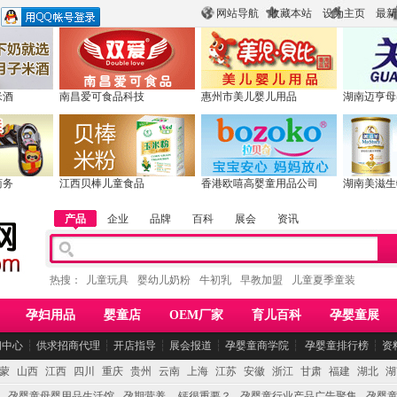
网站导航
收藏本站
设为主页
最新
米酒
南昌爱可食品科技
惠州市美儿婴儿用品
湖南迈亨母
商务
江西贝棒儿童食品
香港欧嘻高婴童用品公司
湖南美滋生
产品
企业
品牌
百科
展会
资讯
热搜：
儿童玩具
婴幼儿奶粉
牛初乳
早教加盟
儿童夏季童装
孕妇用品
婴童店
OEM厂家
育儿百科
孕婴童展
闻中心
┆
供求招商代理
┆
开店指导
┆
展会报道
┆
孕婴童商学院
┆
孕婴童排行榜
┆
资
蒙
山西
江西
四川
重庆
贵州
云南
上海
江苏
安徽
浙江
甘肃
福建
湖北
湖
孕婴童母婴用品生活馆
孕期营养 -- 钙很重要？
孕婴童行业产品广告聚集
孕婴