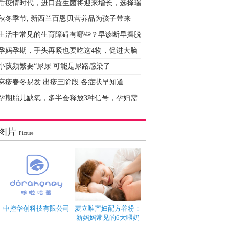
后疫情时代，进口益生菌将迎来增长，选择瑞
秋冬季节, 新西兰百恩贝营养品为孩子带来
生活中常见的生育障碍有哪些？早诊断早摆脱
孕妈孕期，手头再紧也要吃这4物，促进大脑
小孩频繁要“尿尿 可能是尿路感染了
麻疹春冬易发 出疹三阶段 各症状早知道
孕期胎儿缺氧，多半会释放3种信号，孕妇需
图片
Picture
中控华创科技有限公司
麦立唯产妇配方谷粉：
新妈妈常见的6大喂奶