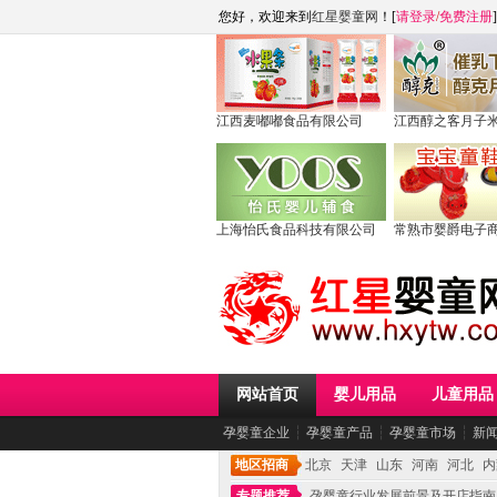
您好，欢迎来到
红星婴童网
！[
请登录
/
免费注册
]
江西麦嘟嘟食品有限公司
江西醇之客月子
上海怡氏食品科技有限公司
常熟市婴爵电子
网站首页
婴儿用品
儿童用品
孕婴童企业
┆
孕婴童产品
┆
孕婴童市场
┆
新
地区招商
北京
天津
山东
河南
河北
内
专题推荐
孕婴童行业发展前景及开店指南