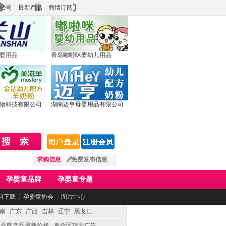
公司
最新产品
商情订阅
婴用品
青岛嘟啦咪婴幼儿用品
物科技有限公司
湖南迈亨母婴用品有限公司
求购信息
免费发布信息
孕婴童品牌
孕婴童专题
料下载
┆
孕婴童协会
┆
图片中心
南
广东
广西
吉林
辽宁
黑龙江
童品牌产品最新价格
黄金区软文广告