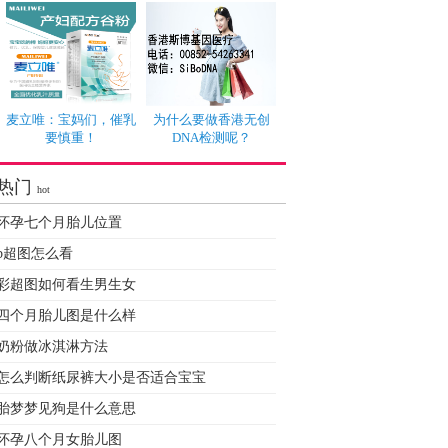
麦立唯：宝妈们，催乳
为什么要做香港无创
要慎重！
DNA检测呢？
热门
hot
怀孕七个月胎儿位置
b超图怎么看
彩超图如何看生男生女
四个月胎儿图是什么样
奶粉做冰淇淋方法
怎么判断纸尿裤大小是否适合宝宝
胎梦梦见狗是什么意思
怀孕八个月女胎儿图