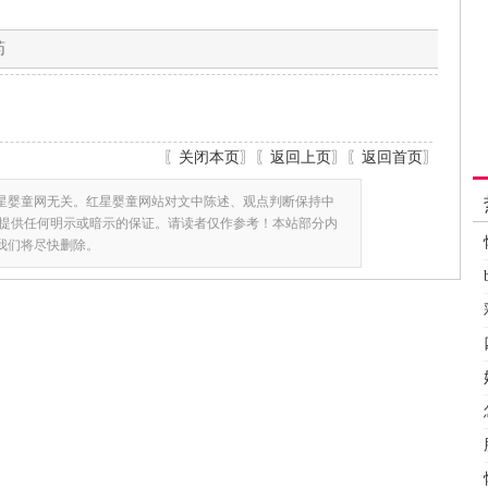
药
〖
关闭本页
〗〖
返回上页
〗〖
返回首页
〗
星婴童网无关。红星婴童网站对文中陈述、观点判断保持中
提供任何明示或暗示的保证。请读者仅作参考！本站部分内
,我们将尽快删除。