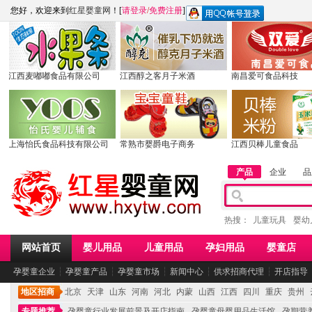
您好，欢迎来到
红星婴童网
！[
请登录
/
免费注册
]
江西麦嘟嘟食品有限公司
江西醇之客月子米酒
南昌爱可食品科技
上海怡氏食品科技有限公司
常熟市婴爵电子商务
江西贝棒儿童食品
产品
企业
品
热搜：
儿童玩具
婴幼
网站首页
婴儿用品
儿童用品
孕妇用品
婴童店
孕婴童企业
┆
孕婴童产品
┆
孕婴童市场
┆
新闻中心
┆
供求招商代理
┆
开店指导
地区招商
北京
天津
山东
河南
河北
内蒙
山西
江西
四川
重庆
贵州
专题推荐
孕婴童行业发展前景及开店指南
孕婴童母婴用品生活馆
孕期营养