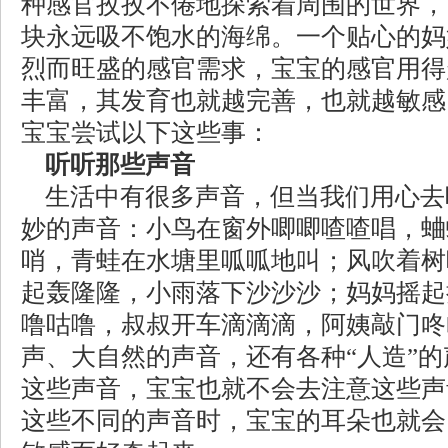
种感官孜孜不倦地探索着周围的世界，
块永远吸不饱水的海绵。一个贴心的妈
烈而旺盛的感官需求，宝宝的感官用得
丰富，其发育也就越完善，也就越敏感
宝宝尝试以下这些事：
听听那些声音
生活中有很多声音，但当我们用心去
妙的声音：小鸟在窗外唧唧喳喳唱，蛐
哨，青蛙在水塘里呱呱地叫；风吹着树
起轰隆隆，小雨落下沙沙沙；妈妈摇起
噜咕噜，叔叔开车滴滴滴，阿姨敲门咚
声、大自然的声音，还有各种“人造”
这些声音，宝宝也就不会去注意这些声
这些不同的声音时，宝宝的耳朵也就会