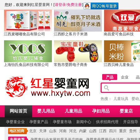
您好，欢迎来到
红星婴童网
！[
请登录
/
免费注册
]
江西麦嘟嘟食品有限公司
江西醇之客月子米酒
南昌爱可食品科技
上海怡氏食品科技有限公司
常熟市婴爵电子商务
江西贝棒儿童食品
产品
企业
品
热搜：
儿童玩具
婴幼
网站首页
婴儿用品
儿童用品
孕妇用品
婴童店
孕婴童企业
┆
孕婴童产品
┆
孕婴童市场
┆
新闻中心
┆
供求招商代理
┆
开店指导
地区招商
北京
天津
山东
河南
河北
内蒙
山西
江西
四川
重庆
贵州
专题推荐
孕婴童行业发展前景及开店指南
孕婴童母婴用品生活馆
孕期营养