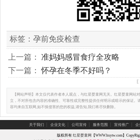
标签：
孕前免疫检查
上一篇：
准妈妈感冒食疗全攻略
下一篇：
怀孕在冬季不好吗？
【网站声明】本文仅代表作者本人观点，与红星婴童网无关。红星婴童网站对
立，不对所包含内容的准确性、可靠性或完整性提供任何明示或暗示的保证。
容均来自互联网,如不慎侵害的您的权益,请告知,我们将尽快删除。
关于我们
┆
企业文化
┆
公司宣传
┆
服务范围
┆
宣传推广
┆
企
版权所有
红星婴童网
【WWW.hxytw.com】Copy