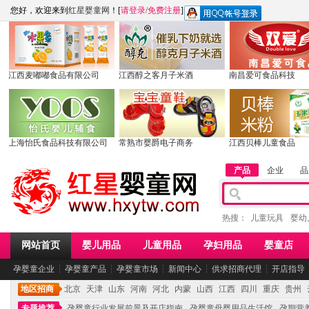
您好，欢迎来到
红星婴童网
！[
请登录
/
免费注册
]
江西麦嘟嘟食品有限公司
江西醇之客月子米酒
南昌爱可食品科技
上海怡氏食品科技有限公司
常熟市婴爵电子商务
江西贝棒儿童食品
产品
企业
品
热搜：
儿童玩具
婴幼
网站首页
婴儿用品
儿童用品
孕妇用品
婴童店
孕婴童企业
┆
孕婴童产品
┆
孕婴童市场
┆
新闻中心
┆
供求招商代理
┆
开店指导
地区招商
北京
天津
山东
河南
河北
内蒙
山西
江西
四川
重庆
贵州
专题推荐
孕婴童行业发展前景及开店指南
孕婴童母婴用品生活馆
孕期营养