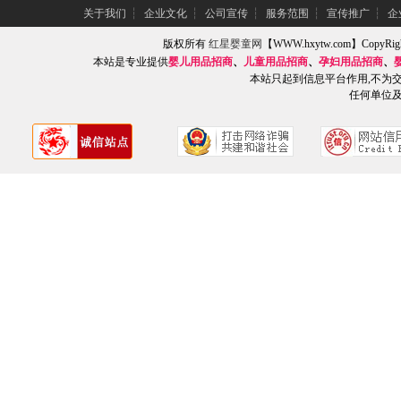
关于我们
┆
企业文化
┆
公司宣传
┆
服务范围
┆
宣传推广
┆
企
版权所有
红星婴童网
【WWW.hxytw.com】Copy
本站是专业提供
婴儿用品招商
、
儿童用品招商
、
孕妇用品招商
、
本站只起到信息平台作用,不为
任何单位