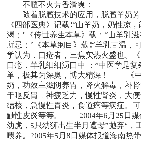
不膻不火芳香滑爽：
随着脱膻技术的应用，脱膻羊奶芳
《四部医典》记载∶“山羊奶，奶性凉
渴；”《传世养生本草》载：“山羊乳
所忌；”《本草纲目》载∶“羊乳甘温，
学认为，口疮者，三焦实热火盛也。《
口疮，羊乳细细沥口中 ；”中医学是
单，极其为深奥，博大精深！ 《中
奶，功效主滋阴养胃，降火解毒，补肾
干呕反胃，神疲乏力，慢性肾炎，大便
结核，急慢性胃炎，食道癌等病症。可
触性皮炎等等。 2004年6月25日
幼虎，5只幼狮出生半月遭母”抛弃“，
喂养。2005年5月8日媒体报道海南