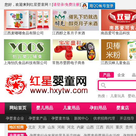
您好，欢迎来到
红星婴童网
！[
请登录
/
免费注册
]
江西麦嘟嘟食品有限公司
江西醇之客月子米酒
南昌爱可食品科技
上海怡氏食品科技有限公司
常熟市婴爵电子商务
江西贝棒儿童食品
产品
企业
品
热搜：
儿童玩具
婴幼
网站首页
婴儿用品
儿童用品
孕妇用品
婴童店
孕婴童企业
┆
孕婴童产品
┆
孕婴童市场
┆
新闻中心
┆
供求招商代理
┆
开店指导
地区招商
北京
天津
山东
河南
河北
内蒙
山西
江西
四川
重庆
贵州
专题推荐
孕婴童行业发展前景及开店指南
孕婴童母婴用品生活馆
孕期营养