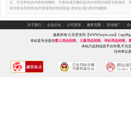
立，不对所包含内容的准确性、可靠性或完整性提供任何明示或暗示的保证。
容均来自互联网,如不慎侵害的您的权益,请告知,我们将尽快删除。
关于我们
┆
企业文化
┆
公司宣传
┆
服务范围
┆
宣传推广
┆
企
版权所有
红星婴童网
【WWW.hxytw.com】Copy
本站是专业提供
婴儿用品招商
、
儿童用品招商
、
孕妇用品招商
、
本站只起到信息平台作用,不为
任何单位