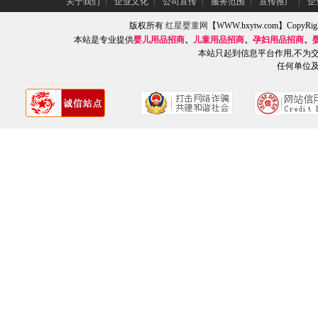
关于我们
┆
企业文化
┆
公司宣传
┆
服务范围
┆
宣传推广
┆
企
版权所有
红星婴童网
【WWW.hxytw.com】Copy
本站是专业提供
婴儿用品招商
、
儿童用品招商
、
孕妇用品招商
、
本站只起到信息平台作用,不为
任何单位