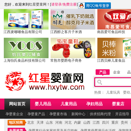
您好，欢迎来到
红星婴童网
！[
请登录
/
免费注册
]
江西麦嘟嘟食品有限公司
江西醇之客月子米酒
南昌爱可食品科技
上海怡氏食品科技有限公司
常熟市婴爵电子商务
江西贝棒儿童食品
产品
企业
品
热搜：
儿童玩具
婴幼
网站首页
婴儿用品
儿童用品
孕妇用品
婴童店
孕婴童企业
┆
孕婴童产品
┆
孕婴童市场
┆
新闻中心
┆
供求招商代理
┆
开店指导
地区招商
北京
天津
山东
河南
河北
内蒙
山西
江西
四川
重庆
贵州
专题推荐
孕婴童行业发展前景及开店指南
孕婴童母婴用品生活馆
孕期营养