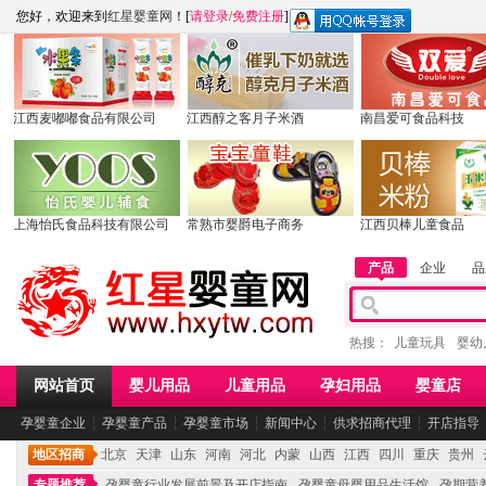
您好，欢迎来到
红星婴童网
！[
请登录
/
免费注册
]
江西麦嘟嘟食品有限公司
江西醇之客月子米酒
南昌爱可食品科技
上海怡氏食品科技有限公司
常熟市婴爵电子商务
江西贝棒儿童食品
产品
企业
品
热搜：
儿童玩具
婴幼
网站首页
婴儿用品
儿童用品
孕妇用品
婴童店
孕婴童企业
┆
孕婴童产品
┆
孕婴童市场
┆
新闻中心
┆
供求招商代理
┆
开店指导
地区招商
北京
天津
山东
河南
河北
内蒙
山西
江西
四川
重庆
贵州
专题推荐
孕婴童行业发展前景及开店指南
孕婴童母婴用品生活馆
孕期营养