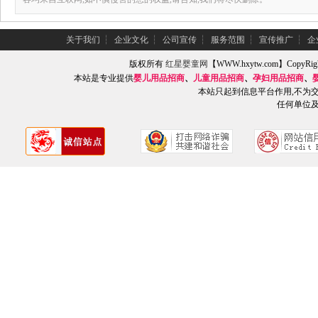
关于我们
┆
企业文化
┆
公司宣传
┆
服务范围
┆
宣传推广
┆
企
版权所有
红星婴童网
【WWW.hxytw.com】Copy
本站是专业提供
婴儿用品招商
、
儿童用品招商
、
孕妇用品招商
、
本站只起到信息平台作用,不为
任何单位