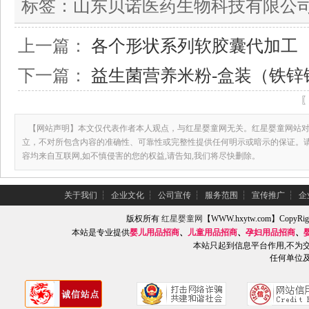
标签：
山东贝诺医药生物科技有限公
上一篇：
各个形状系列软胶囊代加工
下一篇：
益生菌营养米粉-盒装（铁锌
【网站声明】本文仅代表作者本人观点，与红星婴童网无关。红星婴童网站对
立，不对所包含内容的准确性、可靠性或完整性提供任何明示或暗示的保证。
容均来自互联网,如不慎侵害的您的权益,请告知,我们将尽快删除。
关于我们
┆
企业文化
┆
公司宣传
┆
服务范围
┆
宣传推广
┆
企
版权所有
红星婴童网
【WWW.hxytw.com】Copy
本站是专业提供
婴儿用品招商
、
儿童用品招商
、
孕妇用品招商
、
本站只起到信息平台作用,不为
任何单位