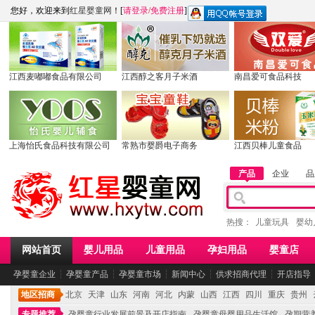
您好，欢迎来到
红星婴童网
！[
请登录
/
免费注册
]
江西麦嘟嘟食品有限公司
江西醇之客月子米酒
南昌爱可食品科技
上海怡氏食品科技有限公司
常熟市婴爵电子商务
江西贝棒儿童食品
产品
企业
品
热搜：
儿童玩具
婴幼
网站首页
婴儿用品
儿童用品
孕妇用品
婴童店
孕婴童企业
┆
孕婴童产品
┆
孕婴童市场
┆
新闻中心
┆
供求招商代理
┆
开店指导
地区招商
北京
天津
山东
河南
河北
内蒙
山西
江西
四川
重庆
贵州
专题推荐
孕婴童行业发展前景及开店指南
孕婴童母婴用品生活馆
孕期营养